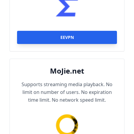
EEVPN
MoJie.net
Supports streaming media playback. No
limit on number of users. No expiration
time limit. No network speed limit.