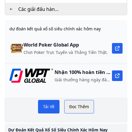
Các giải đấu hàng
ngày từ WPT Global
dự đoán kết quả xổ số siêu chính xác hôm nay
World Poker Global App
Chơi Poker Trực Tuyến và Thắng Tiền Thật.
Nhận 100% hoàn tiền khi nạp lần đầu
Giải thưởng hàng ngày đảm bảo 10,000 USD
n
Tải Về
Đọc Thêm
Dự Đoán Kết Quả Xổ Số Siêu Chính Xác Hôm Nay