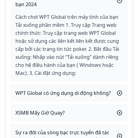
bạn 2024
Cách chơi WPT Global trên máy tính của bạn
Tải xuống phần mềm 1. Truy cập Trang web
chính thức: Truy cập trang web WPT Global
hoặc sử dụng các liên kết liên kết được cung
cấp bởi các trang tin tức poker. 2. Bắt đầu Tải
xuống: Nhấp vào nút “Tải xuống” dành riêng
cho hệ điều hành của bạn ( Windows hoặc
Mac). 3. Cài đặt ứng dụng:
WPT Global có ứng dụng di động không?
XSMB Mấy Giờ Quay?
Sự ra đời của sòng bạc trực tuyến đã tác