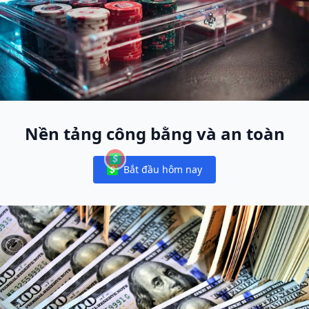
Nền tảng công bằng và an toàn
Bắt đầu hôm nay
Notifications