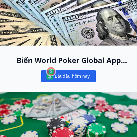
Biến World Poker Global App
thành ngôi nhà poker online
Bắt đầu hôm nay
mới của bạn
Notifications