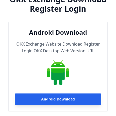
Register Login
Android Download
OKX Exchange Website Download Register
Login OKX Desktop Web Version URL
Android Download