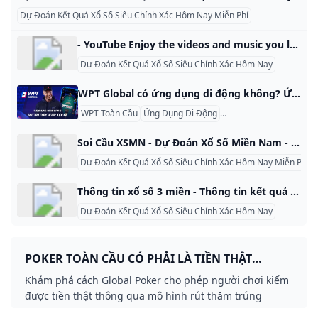
Dự Đoán Kết Quả Xổ Số Siêu Chính Xác Hôm Nay Miễn Phí
- YouTube Enjoy the videos and music you love, upload original content, and share it all with friends, family, and the world on YouTube.
Dự Đoán Kết Quả Xổ Số Siêu Chính Xác Hôm Nay
WPT Global có ứng dụng di động không? Ứng dụng di động toàn cầu WPT: Tính năng, tính khả dụng và cách tải xuống WPT Global, một trong những nền tảng poker trực tuyến phát triển nhanh nhất, cung cấp ứng dụng di động tiện lợi và thân thiện với người dùng cho cả thiết bị iOS và Android. Bài viết này sẽ hướng dẫn bạn về các tính năng, phạm vi cung cấp và quy trình tải xuống của ứng dụng.
WPT Toàn Cầu
Ứng Dụng Di Động
Bài Poker Trực Tuyến
Soi Cầu XSMN - Dự Đoán Xổ Số Miền Nam - Chốt Số MN Miễn Phí Soi cầu XSMN được chuyên gia Win2888 chọn lọc những cầu lô đẹp nhất để đưa ra con số chốt chuẩn xác hàng ngày. Theo dõi soi cầu xổ số miền nam ngay! Soi cầu XSMN Win2888 21-10-2024 Chốt số Lô Đề Miền Nam thứ 2 Dự đoán XSMN - Cầu lô chiều chủ nhật Win2888 tiếp tục phân tích lô đề cho các nhà đài XS TPHCM (XSTPHCM), XS cà Mau (XSCM), XS Đồng Tháp (XSĐT) với các con đề siêu chuẩn, siêu VIP nha!
Dự Đoán Kết Quả Xổ Số Siêu Chính Xác Hôm Nay Miễn Phí
Thông tin xổ số 3 miền - Thông tin kết quả xổ số siêu chính xác Thông tin KQXS - Thông tin kết quả xổ số siêu chính xác hôm nay - Thông tin xổ số 3 miền Bắc Trung Nam hôm nay chính xác 99% từ các cao chủ chốt số hàng đầu Thông tin kết quả xổ số 3 miền siêu chính xác hôm nay Nhận định kết quả xổ số Miền Trung ngày 17/10/2024 thứ 5 16-10-24 Nhận định kết quả xổ số Miền Trung ngày 17/10/2024 thứ 5.
Dự Đoán Kết Quả Xổ Số Siêu Chính Xác Hôm Nay
POKER TOÀN CẦU CÓ PHẢI LÀ TIỀN THẬT
KHÔNG?
Khám phá cách Global Poker cho phép người chơi kiếm
được tiền thật thông qua mô hình rút thăm trúng
thưởng độc đáo trong khi tuân thủ luật pháp Hoa Kỳ và