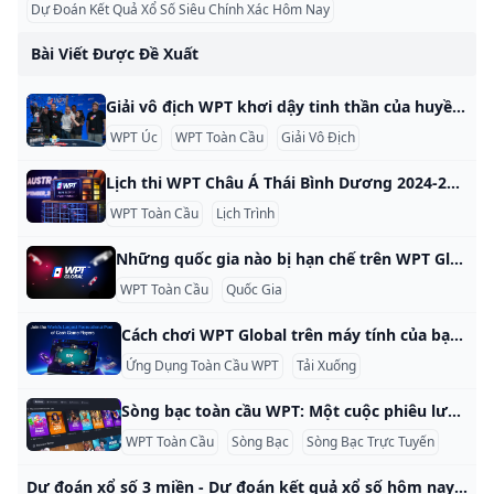
Dự Đoán Kết Quả Xổ Số Siêu Chính Xác Hôm Nay
Bài Viết Được Đề Xuất
Giải vô địch WPT khơi dậy tinh thần của huyền thoại Poker người Úc James Obst Giải vô địch WPT khơi dậy tinh thần của huyền thoại Poker người Úc James Obst Sau hơn ba năm rưỡi vắng bóng trong poker trực tiếp, James Obst đã có sự trở lại ngoạn mục, đỉnh cao là chiến thắng gần đây của anh tại Giải vô địch WPT Australia. Sự trở lại đầy thắng lợi Chiến thắng của Obst tại Giải vô địch WPT Australia là một câu chuyện đáng chú ý.
WPT Úc
WPT Toàn Cầu
Giải Vô Địch
Lịch thi WPT Châu Á Thái Bình Dương 2024-2025 World Poker Tour (WPT) đã công bố một số sự kiện trong lịch trình Châu Á Thái Bình Dương vào năm 2024 và 2025. Dưới đây là thông tin chi tiết chính: Lịch thi WPT Châu Á Thái Bình Dương 2024 WPT Prime Vietnam: Từ ngày 14 đến ngày 27 tháng 5 năm 2024 tại Crown Poker Club, Hà Nội, Việt Nam WPT Prime Đài Loan: Từ ngày 6 đến ngày 19 tháng 8 năm 2024 tại Asia Poker Arena ở Thành phố Đài Bắc, Đài Loan
WPT Toàn Cầu
Lịch Trình
Những quốc gia nào bị hạn chế trên WPT Global? Những quốc gia nào bị hạn chế trong WPT Global? Một số quốc gia không được phép chơi trên WPT Global. Các quốc gia sau bị hạn chế: 🇦🇺 Úc 🇧🇬 Bulgaria 🇨🇴 Colombia 🇨🇼 Curaçao 🇨🇿 Cộng hòa Séc 🇩🇰 Đan Mạch 🇫🇷 Pháp 🇩🇪 Đức 🇬🇷 Hy Lạp 🇮🇹 Ý 🇲🇽 Mexico 🇵🇭 Philippines 🇵🇱 Ba Lan 🇵🇹 Bồ Đào Nha 🇷🇺 Nga 🇪🇸 Tây Ban Nha 🇸🇪 Thụy Điển
WPT Toàn Cầu
Quốc Gia
Cách chơi WPT Global trên máy tính của bạn 2024 Cách chơi WPT Global trên máy tính của bạn Tải xuống phần mềm 1. Truy cập Trang web chính thức: Truy cập trang web WPT Global hoặc sử dụng các liên kết liên kết được cung cấp bởi các trang tin tức poker. 2. Bắt đầu Tải xuống: Nhấp vào nút “Tải xuống” dành riêng cho hệ điều hành của bạn ( Windows hoặc Mac). 3. Cài đặt ứng dụng:
Ứng Dụng Toàn Cầu WPT
Tải Xuống
Sòng bạc toàn cầu WPT: Một cuộc phiêu lưu đầy thú vị Nếu bạn đã nhận được những cú đá của mình với hành động poker của WPT Global, nhưng bạn cảm thấy bạn muốn có nhiều cách để có một vụ nổ (với tiềm năng để có thêm một số tiền mặt) thì sòng bạc toàn cầu WPT có thể nằm ngay trên đường phố của bạn. Đó là một khu vực sòng bạc trực tuyến ẩn trong cùng một ứng dụng (hoặc trang web) nơi bạn chơi các giải đấu poker yêu thích của mình.
WPT Toàn Cầu
Sòng Bạc
Sòng Bạc Trực Tuyến
Dự đoán xổ số 3 miền - Dự đoán kết quả xổ số hôm nay - Soi cầu 3 miền Dự đoán xổ số 3 miền - Dự đoán kết quả xổ số siêu chính xác hôm nay. Soi cầu 3 miền chuẩn xác, miễn phí. Dự đoán XSMB 26/7/2024 - Soi cầu Xổ Số Miền Bắc ngày 26 tháng 7 Dự đoán XSMB 26/7 - Soi cầu dự đoán xổ số miền Bắc ngày 26/7/2024 do cao thủ chốt số đưa ra siêu chuẩn, miễn phí ❤️ Dự đoán lô… Dự đoán XSMB 25/7/2024 - Soi cầu Xổ Số Miền Bắc ngày 25 tháng 7 Dự đoán XSMB 25/7 - Soi cầu dự đoán xổ số miền Bắc ngày 25/7/2024 do cao thủ chốt số đưa ra siêu chuẩn, miễn phí ❤️ Dự đoán lô… Dự đoán XSMB 24/7/2024 - Soi cầu Xổ Số Miền Bắc ngày 24 tháng 7 Dự đoán XSMB 24/7 - Soi cầu dự đoán xổ số miền Bắc ngày 24/7/2024 do cao thủ chốt số đưa ra siêu chuẩn, miễn phí ❤️ Dự đoán lô… Dự đoán XSMB 23/7/2024 - Soi cầu Xổ Số Miền Bắc ngày 23 tháng 7 Dự đoán XSMB 23/7 - Soi cầu dự đoán xổ số miền Bắc ngày 23/7/2024 do cao thủ chốt số đưa ra siêu chuẩn, miễn phí ❤️ Dự đoán lô… Dự đoán XSMB 22/7/2024 - Soi cầu Xổ Số Miền Bắc ngày 22 tháng 7 Dự đoán XSMB 22/7 - Soi cầu dự đoán xổ số miền Bắc ngày 22/7/2024 do cao thủ chốt số đưa ra siêu chuẩn, miễn phí ❤️ Dự đoán lô… Dự đoán XSMB 21/7/2024 - Soi cầu Xổ Số Miền Bắc ngày 21 tháng 7 Dự đoán XSMB 21/7 - Soi cầu dự đoán xổ số miền Bắc ngày 21/7/2024 do cao thủ chốt số đưa ra siêu chuẩn, miễn phí ❤️ Dự đoán lô… Dự đoán XSMB 20/7/2024 - Soi cầu Xổ Số Miền Bắc ngày 20 tháng 7 Dự đoán XSMB 20/7 - Soi cầu dự đoán xổ số miền Bắc ngày 20/7/2024 do cao thủ chốt số đưa ra siêu chuẩn, miễn phí ❤️ Dự đoán lô… Dự đoán XSMB 19/7/2024 - Soi cầu Xổ Số Miền Bắc ngày 19 tháng 7 Dự đoán XSMB 19/7 - Soi cầu dự đoán xổ số miền Bắc ngày 19/7/2024 do cao thủ chốt số đưa ra siêu chuẩn, miễn phí ❤️ Dự đoán lô… Dự đoán XSMB 18/7/2024 - Soi cầu Xổ Số Miền Bắc ngày 18 tháng 7 Dự đoán XSMB 18/7 - Soi cầu dự đoán xổ số miền Bắc ngày 18/7/2024 do cao thủ chốt số đưa ra siêu chuẩn, miễn phí ❤️ Dự đoán lô… Dự đoán XSMB 17/7/2024 - Soi cầu Xổ Số Miền Bắc ngày 17 tháng 7 Dự đoán XSMB 17/7 - Soi cầu dự đoán xổ số miền Bắc ngày 17/7/2024 do cao thủ chốt số đưa ra siêu chuẩn, miễn phí ❤️ Dự đoán lô…