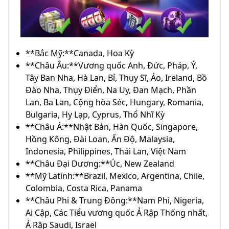
**Bắc Mỹ:**Canada, Hoa Kỳ
**Châu Âu:**Vương quốc Anh, Đức, Pháp, Ý,
Tây Ban Nha, Hà Lan, Bỉ, Thụy Sĩ, Áo, Ireland, Bồ
Đào Nha, Thụy Điển, Na Uy, Đan Mạch, Phần
Lan, Ba Lan, Cộng hòa Séc, Hungary, Romania,
Bulgaria, Hy Lạp, Cyprus, Thổ Nhĩ Kỳ
**Châu Á:**Nhật Bản, Hàn Quốc, Singapore,
Hồng Kông, Đài Loan, Ấn Độ, Malaysia,
Indonesia, Philippines, Thái Lan, Việt Nam
**Châu Đại Dương:**Úc, New Zealand
**Mỹ Latinh:**Brazil, Mexico, Argentina, Chile,
Colombia, Costa Rica, Panama
**Châu Phi & Trung Đông:**Nam Phi, Nigeria,
Ai Cập, Các Tiểu vương quốc Ả Rập Thống nhất,
Ả Rập Saudi, Israel