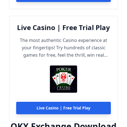
Live Casino | Free Trial Play
The most authentic Casino experience at
your fingertips! Try hundreds of classic
games for free, feel the thrill, win real
rewards!
Live Casino | Free Trial Play
OKX Exchange Download