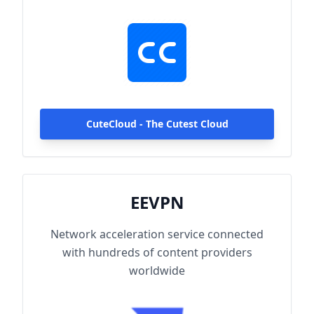
hundreds of content providers worldwide.
With up to 2000Mbps single-line access
capacity and 1000+ high-speed servers
globally, enjoy fast and stable connections
anytime, anywhere.
CuteCloud - The Cutest Cloud
EEVPN
Network acceleration service connected
with hundreds of content providers
worldwide