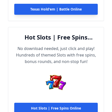
Texas Hold'em | Battle Online
Hot Slots | Free Spins
Online
No download needed, just click and play!
Hundreds of themed Slots with free spins,
bonus rounds, and non-stop fun!
Hot Slots | Free Spins Online