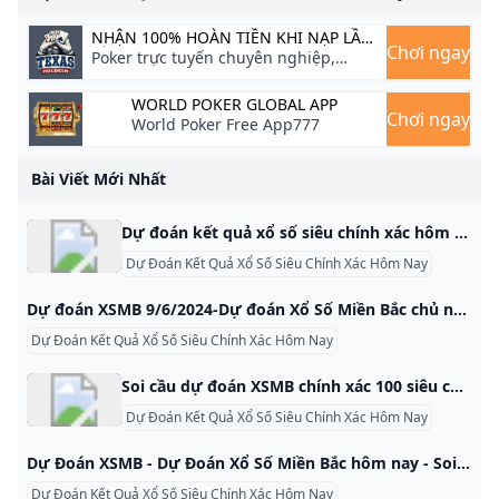
NHẬN 100% HOÀN TIỀN KHI NẠP LẦN
Chơi ngay
ĐẦU
Poker trực tuyến chuyên nghiệp,
giành giải thưởng hấp dẫn
WORLD POKER GLOBAL APP
Chơi ngay
World Poker Free App777
Bài Viết Mới Nhất
Dự đoán kết quả xổ số siêu chính xác hôm nay Dự đoán kết quả xổ số siêu chính xác hôm nay soi cầu chuẩn miền bắc mỗi ngày - cầu lô 2 nháy soi cầu chuẩn miền bắc mỗi ngày – cầu lô 2 nháy admin19/07/20240 commentadmin11/05/20240 commentadmin03/05/20240 commentadmin03/05/20240 commentadmin27/04/20240 commentadmin24/04/20240 commentadmin23/04/20240 commentadmin23/04/20240 commentadmin13/04/20240 commentadmin08/04/20240 comment soicaududoan3mien.com soilosieuchuan.com sodechinhxac.com bachthude247.com soisongthulo.com chuan100soicau.com bachthulo66.com giovangchotcau.com daigiasoicau.com soicau36h.com sieubachthulo.com chotcaudep.com homnaydanhcongi.com soicauvip6h30.com soicauvip18h30.com bachthu11.com bachthu100.com tip3cang.com soicauvip18h.com soichuan3cang.com cauchuan3cang.com baobachthu.com soilosieuchuan.com sodechinhxac.com bachthude247.
Dự Đoán Kết Quả Xổ Số Siêu Chính Xác Hôm Nay
Dự đoán XSMB 9/6/2024-Dự đoán Xổ Số Miền Bắc chủ nhật Dự đoán XSMB ngày 9/6/2024. Dự đoán kết quả xổ số miền Bắc hôm nay chủ nhật ngày 9/6/2024 hôm nay. Phân tích XSMB ngày 9/6/2024 siêu chuẩn xác Dự đoán KQXS miền Bắc 9/6/2024 - Dự đoán KQXS miền Bắc ngày 9/6/2024 siêu chính xác được chuyên gia nghiên cứu, phân tích và đánh giá, dự báo dựa trên bảng kết quả trước đó cùng thống kê loto. Tham khảo ngay lô dự đoán KQMB lô VIP hôm nay với bộ bạch thủ lô đẹp nhất.
Dự Đoán Kết Quả Xổ Số Siêu Chính Xác Hôm Nay
Soi cầu dự đoán XSMB chính xác 100 siêu chuẩn xác Soi cầu dự đoán XSMB chính xác 100 cung cấp lô chắc về hôm nay hoàn toàn miễn phí. Soi cầu lô chính xác 100 đánh là thắng cập nhật nhanh chóng mỗi ngày cho anh em. Thứ 2, 21/10/20245 /5 Soi cầu dự đoán XSMB chính xác 100 luôn là một trong những phương pháp soi cầu lô chính xác nhất được nhiều anh em tin tưởng và quan tâm nhất.
Dự Đoán Kết Quả Xổ Số Siêu Chính Xác Hôm Nay
Dự Đoán XSMB - Dự Đoán Xổ Số Miền Bắc hôm nay - Soi Cầu MB chuẩn nhất Hom Nay Dự Đoán XSMB - Dự Đoán Xổ Số Miền Bắc hôm nay siêu chuẩn - Dự Đoán MB chính xác 100%. Tham khảo DD XSMB - Soi Cầu MB ngày mai chính xác, miễn phí Xổ Số Miền Bắc 28/10/2024 XSMB»XSMB Thứ 2»XSMB 28/10/2024 KT 12VA17VA7VA3VA19VA2VA6VA15VA ĐB 90427 G.1 85521 G.2 57519 G.3 21573 11812 35964 G.4 4118 G.5 9310 9677 9346 G.6 260 G.7 27 Đầu Lô tô Đuôi Lô tô 0 00, 05 0 00, 10, 40, 60 1 10, 12, 18, 19 1 21, 41, 51 2 21, 25, 27(3) 2 12, 52 3 36, 39 3 73 4 40, 41, 46, 48 4 64, 84 5 51, 52 5 05, 25, 85 6 60, 64 6 36, 46, 96 7 73, 77 7 27(3), 77 8 84, 85, 88 8 18, 48, 88 9 96 9 19, 39 Dự đoán xổ số Miền bắc Hôm nay 29/10/2024 Thống kê vip xổ số Miền Bắc Đặc biệt: Cầu Loto VIP: Lô xiên: Loto về nhiều: Loto lâu không về: Xổ số 360 độc quyền các công nghệ thuật toán cho phép dò ra dãy số chính xác nhất, có tỷ lệ trúng cao nhất cho những ai muốn thử vận may.
Dự Đoán Kết Quả Xổ Số Siêu Chính Xác Hôm Nay