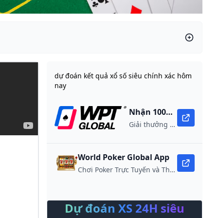
dự đoán kết quả xổ số siêu chính xác hôm
nay
Nhận 100% hoàn tiền khi nạp lần đầu
Giải thưởng hàng ngày đảm bảo 10,000 USD
World Poker Global App
Chơi Poker Trực Tuyến và Thắng Tiền Thật.
d
H siêu