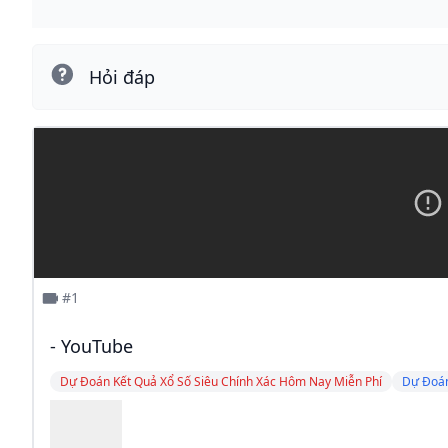
Hỏi đáp
#1
- YouTube
Dự Đoán Kết Quả Xổ Số Siêu Chính Xác Hôm Nay Miễn Phí
Dự Đoán