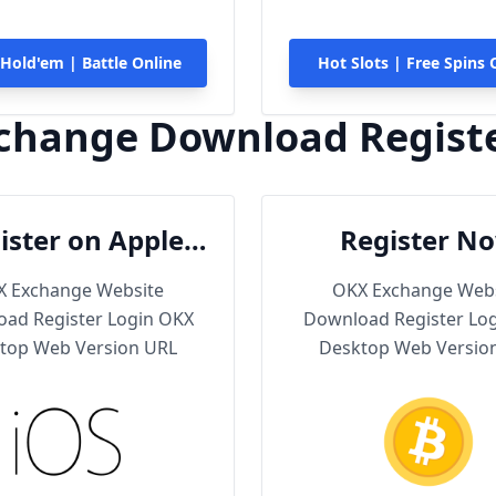
 Hold'em | Battle Online
Hot Slots | Free Spins 
change Download Registe
ister on Apple
Register N
App Store
X Exchange Website
OKX Exchange Webs
ad Register Login OKX
Download Register Lo
top Web Version URL
Desktop Web Versio