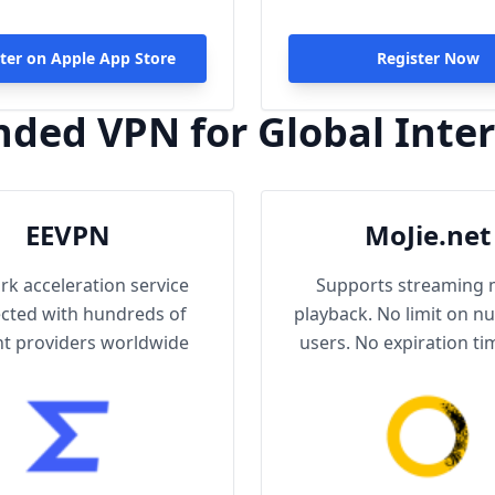
ter on Apple App Store
Register Now
ed VPN for Global Inter
EEVPN
MoJie.net
k acceleration service
Supports streaming 
cted with hundreds of
playback. No limit on n
t providers worldwide
users. No expiration tim
No network speed li