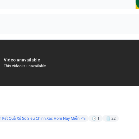
 Kết Quả Xổ Số Siêu Chính Xác Hôm Nay Miễn Phí
🕒 1
🗒️ 22
Dự đoán XS 24