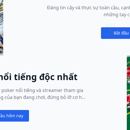
ngôi nhà poker on
Đáng tin cậy và thực sự toàn cầu, cạn
những tay ch
Bắt đầu
Notification
nổi tiếng độc nhất
 poker nổi tiếng và streamer tham gia
ng của bạn đang chơi, đừng bỏ lỡ cơ hội
iao lưu cùng họ!
đầu hôm nay
ions