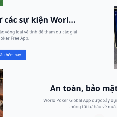
 các sự kiện World
trực tiếp toàn cầu
c vòng loại vệ tinh để tham dự các giải
oker Free App.
đầu hôm nay
ions
An toàn, bảo mật
World Poker Global App được xây dựn
chúng tôi tự hào về mức