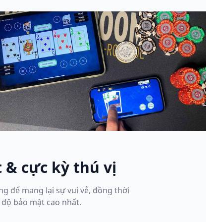
 & cực kỳ thú vị
g để mang lại sự vui vẻ, đồng thời
 độ bảo mật cao nhất.