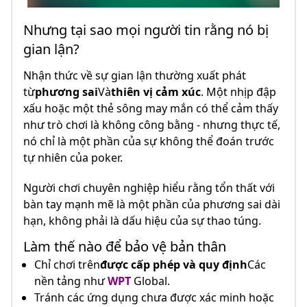
Nhưng tại sao mọi người tin rằng nó bị
gian lận?
Nhận thức về sự gian lận thường xuất phát
từ
phương sai
Và
thiên vị cảm xúc
. Một nhịp đập
xấu hoặc một thẻ sông may mắn có thể cảm thấy
như trò chơi là không công bằng - nhưng thực tế,
nó chỉ là một phần của sự không thể đoán trước
tự nhiên của poker.
Người chơi chuyên nghiệp hiểu rằng tổn thất với
bàn tay mạnh mẽ là một phần của phương sai dài
hạn, không phải là dấu hiệu của sự thao túng.
Làm thế nào để bảo vệ bản thân
Chỉ chơi trên
được cấp phép và quy định
Các
nền tảng như
WPT
Global.
Tránh các ứng dụng chưa được xác minh hoặc