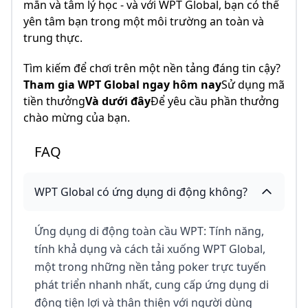
mắn và tâm lý học - và với WPT Global, bạn có thể
yên tâm bạn trong một môi trường an toàn và
trung thực.
Tìm kiếm để chơi trên một nền tảng đáng tin cậy?
Tham gia WPT Global ngay hôm nay
Sử dụng mã
tiền thưởng
Và dưới đây
Để yêu cầu phần thưởng
chào mừng của bạn.
FAQ
WPT Global có ứng dụng di động không?
Ứng dụng di động toàn cầu WPT: Tính năng,
tính khả dụng và cách tải xuống WPT Global,
một trong những nền tảng poker trực tuyến
phát triển nhanh nhất, cung cấp ứng dụng di
động tiện lợi và thân thiện với người dùng