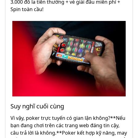
3.000 đô la tiền thưởng + vé giải đấu miễn phí +
Spin toàn cầu!
Suy nghĩ cuối cùng
Vì vậy, poker trực tuyến có gian lận không?**Nếu
bạn đang chơi trên các trang web đáng tin cậy,
câu trả lời là không.**Poker kết hợp kỹ năng, may