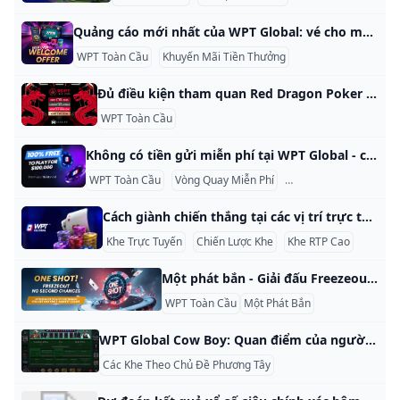
Quảng cáo mới nhất của WPT Global: vé cho một số tiền chơi bổ sung Này người hâm mộ poker! Trong khi bạn đã nhận được sự hồi hộp của mình tại các bảng poker toàn cầu của WPT, hành động tiếp tục trên đường chân trời là một chương trình khuyến mãi tiền thưởng mà đóng gói một số cú đấm nghiêm trọng. WPTÂ Global có ưu đãi tiền gửi đầu tiên hào phóng, như được xác nhận trên trang tiền thưởng chính thức của nó (https://wptglobal.
WPT Toàn Cầu
Khuyến Mãi Tiền Thưởng
Tiền Gửi Phù Hợp
Đủ điều kiện tham quan Red Dragon Poker Tour Jeju 2025 qua các vệ tinh toàn cầu WPT Mơ ước thi đấu trong một trong những sự kiện poker uy tín nhất châu Á? WPT Global cung cấp cho bạn cơ hội để biến một khoản đầu tư khiêm tốn thành một ghế tại sự kiện Giải vô địch Poker Poker Red Dragon 2025. Cấu trúc giải đấu vệ tinh Con đường vệ tinh của WPT Global được thiết kế để phù hợp với người chơi có các ngân hàng khác nhau:
WPT Toàn Cầu
Chuyến Tham Quan Poker Rồng Đỏ
JEJU
Không có tiền gửi miễn phí tại WPT Global - chơi mà không chi tiêu Không có tiền thưởng tiền gửi là một phát hiện hiếm khi nói đến sòng bạc trực tuyến - nhưng WPT Global chỉ là một trong số các sòng bạc trực tuyến hạn chế nơi bạn có thể nhận được chúng. Looking để chơi ở các trò chơi khe tốt nhất mà không có cam kết tiền tệ liên quan? Đây là cách bạn có thể nhận được các spins máy đánh bạc miễn phí, không cần đặt cọc.
WPT Toàn Cầu
Vòng Quay Miễn Phí
Không Có Tiền Gửi
Cách giành chiến thắng tại các vị trí trực tuyến vào năm 2025 với WPT Global Các khe trực tuyến phổ biến hơn bao giờ hết, nhưng chiến thắng vẫn không chỉ là may mắn. Hướng dẫn này phá vỡ năm mẹo thực sự mà bạn có thể sử dụng để cung cấp cho mình một lợi thế đặc biệt khi chơi trên các nền tảng đáng tin cậy như WPT Global. Chọn các khe RTP cao RTP cho bạn biết số tiền được đặt trên một khe được trả lại cho người chơi theo thời gian.
Khe Trực Tuyến
Chiến Lược Khe
Khe RTP Cao
Một phát bắn - Giải đấu Freezeout của WPT Global Một phát bắn Cảm nhận sự phấn khích từ trên cao - Giải đấu đóng băng toàn cầu WPT **ĐỌC:**Một phát bắn của WPT Global, The Game: Â Chơi nó ngay bây giờ! Giải đấu đóng băng WPT Global trình bày một định dạng giải đấu độc đáo trong thế giới của poker trực tuyến: The one Shot! Đóng băng. Sự kiện này dành cho người chơi sống vì áp lực và mong muốn poker cổ phần thuần túy.
WPT Toàn Cầu
Một Phát Bắn
Giải Đấu Đóng 
WPT Global Cow Boy: Quan điểm của người chơi Đã chơi tại các sòng bạc trực tuyến như WPT Global khá lâu rồi, tôi đã có những chia sẻ kinh nghiệm. Tóm lại, WPT Global cung cấp một số trò chơi sòng bạc xuất sắc, bao gồm một loại độc đáo có tên là Poker Flips, nhưng không có tên nào là “Cowboy”. Tuy nhiên, nếu bạn đang đề cập đến một trò chơi khe có chủ đề phương Tây có tựa đề “Cowboy”, tôi có thể chia sẻ những hiểu biết của mình dựa trên trải nghiệm của tôi.
Các Khe Theo Chủ Đề Phương Tây
Trò Chơi Sòng Bạc Trực 