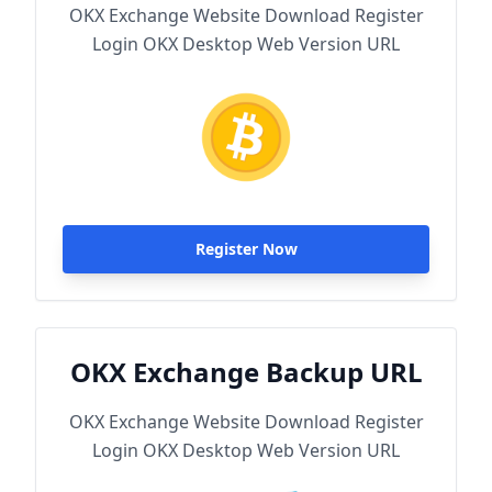
OKX Exchange Website Download Register
Login OKX Desktop Web Version URL
Register Now
OKX Exchange Backup URL
OKX Exchange Website Download Register
Login OKX Desktop Web Version URL