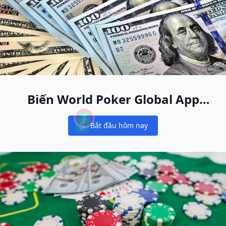
Biến World Poker Global App
thành ngôi nhà poker online
Bắt đầu hôm nay
mới của bạn
Notifications