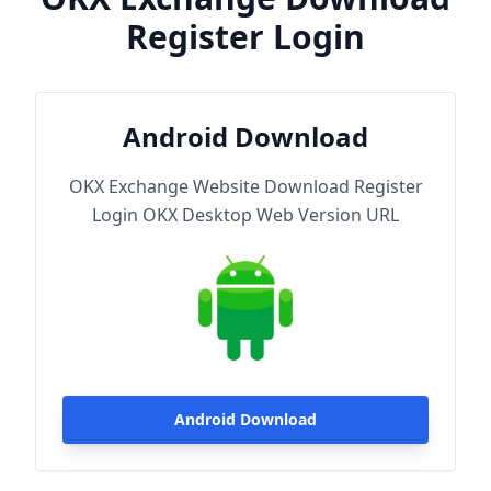
Register Login
Android Download
OKX Exchange Website Download Register
Login OKX Desktop Web Version URL
Android Download