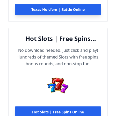
Texas Hold'em | Battle Online
Hot Slots | Free Spins
Online
No download needed, just click and play!
Hundreds of themed Slots with free spins,
bonus rounds, and non-stop fun!
Hot Slots | Free Spins Online