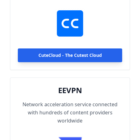
hundreds of content providers worldwide.
With up to 2000Mbps single-line access
capacity and 1000+ high-speed servers
globally, enjoy fast and stable connections
anytime, anywhere.
CuteCloud - The Cutest Cloud
EEVPN
Network acceleration service connected
with hundreds of content providers
worldwide