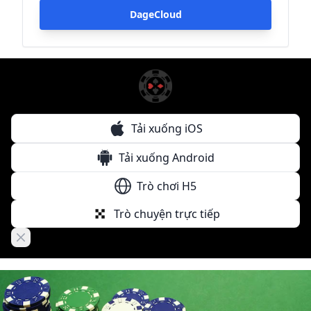
DageCloud
Tải xuống iOS
Tải xuống Android
Trò chơi H5
Trò chuyện trực tiếp
Close banner