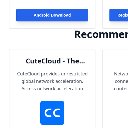
Android Download
Regis
Recommend
CuteCloud - The
Cutest Cloud
CuteCloud provides unrestricted
Networ
global network acceleration.
conne
Access network acceleration
conten
services connected with
hundreds of content providers
worldwide. With up to 2000Mbps
single-line access capacity and
1000+ high-speed servers