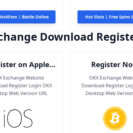
 Hold'em | Battle Online
Hot Slots | Free Spins 
change Download Registe
ister on Apple
Register N
App Store
X Exchange Website
OKX Exchange Webs
ad Register Login OKX
Download Register Lo
top Web Version URL
Desktop Web Versio