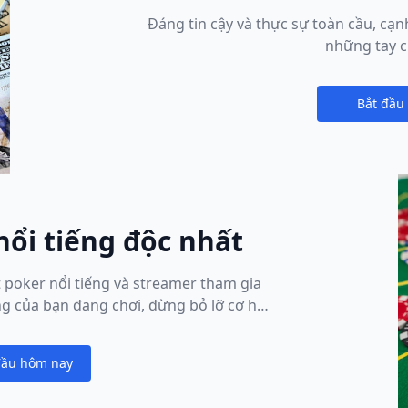
ngôi nhà poker on
Đáng tin cậy và thực sự toàn cầu, cạn
những tay ch
Bắt đầu
Notification
nổi tiếng độc nhất
 poker nổi tiếng và streamer tham gia
ng của bạn đang chơi, đừng bỏ lỡ cơ hội
iao lưu cùng họ!
đầu hôm nay
ions