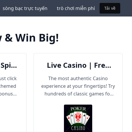
sòng bạc trực tuyến
trò chơi miễn phí
Tải về
 & Win Big!
 Spins
Live Casino | Free
Trial Play
st click
The most authentic Casino
 themed
experience at your fingertips! Try
 bonus
hundreds of classic games for
 fun!
free, feel the thrill, win real
rewards!