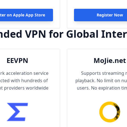
ter on Apple App Store
Register Now
ed VPN for Global Inter
EEVPN
MoJie.net
k acceleration service
Supports streaming 
cted with hundreds of
playback. No limit on n
t providers worldwide
users. No expiration tim
No network speed li