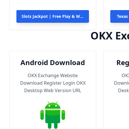
Slots Jackpot | Free Play & Win
Texas
Big
OKX Ex
Android Download
Reg
OKX Exchange Website
OK
Download Register Login OKX
Downlo
Desktop Web Version URL
Desk