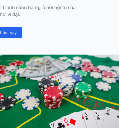
line mới của bạn
h tranh công bằng, là nơi hội tụ của
ơi vĩ đại.
 hôm nay
s