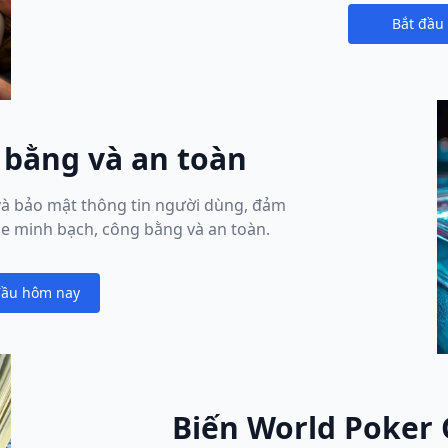
Bắt đầu
Notification
 bằng và an toàn
à bảo mật thông tin người dùng, đảm
e minh bạch, công bằng và an toàn.
đầu hôm nay
ions
Biến World Poker 