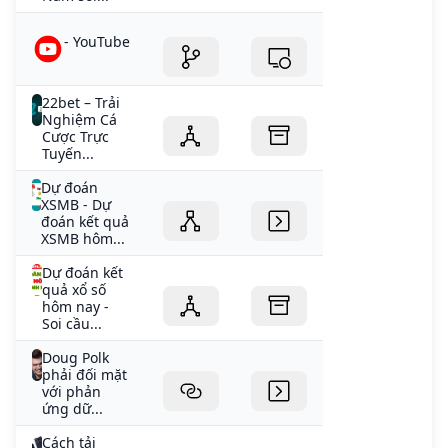
- YouTube
22bet – Trải
Nghiệm Cá
Cược Trực
Tuyến...
Dự đoán
XSMB - Dự
đoán kết quả
XSMB hôm...
Dự đoán kết
quả xổ số
hôm nay -
Soi cầu...
Doug Polk
phải đối mặt
với phản
ứng dữ...
Cách tải