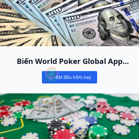
Biến World Poker Global App
thành ngôi nhà poker online
Bắt đầu hôm nay
mới của bạn
Notifications