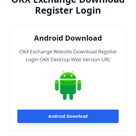
Register Login
Android Download
OKX Exchange Website Download Register
Login OKX Desktop Web Version URL
Android Download