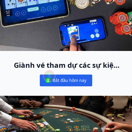
Giành vé tham dự các sự kiện
World Poker Free App trực tiếp
Bắt đầu hôm nay
toàn cầu
Notifications