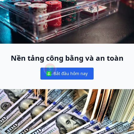
Nền tảng công bằng và an toàn
Bắt đầu hôm nay
Notifications