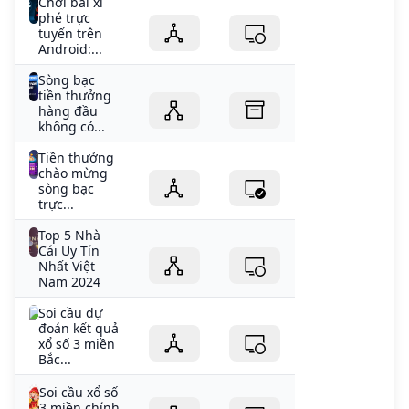
Chơi bài xì
phé trực
tuyến trên
Android:...
Sòng bạc
tiền thưởng
hàng đầu
không có...
Tiền thưởng
chào mừng
sòng bạc
trực...
Top 5 Nhà
Cái Uy Tín
Nhất Việt
Nam 2024
Soi cầu dự
đoán kết quả
xổ số 3 miền
Bắc...
Soi cầu xổ số
3 miền chính