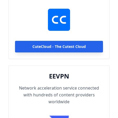
hundreds of content providers worldwide.
With up to 2000Mbps single-line access
capacity and 1000+ high-speed servers
globally, enjoy fast and stable connections
anytime, anywhere.
CuteCloud - The Cutest Cloud
EEVPN
Network acceleration service connected
with hundreds of content providers
worldwide