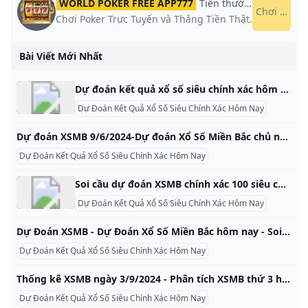
WORLD POKER FREE APP777
Tiền thưởng chào mừng
Chơi ngay
Chơi Poker Trực Tuyến và Thắng Tiền Thật.
Bài Viết Mới Nhất
Dự đoán kết quả xổ số siêu chính xác hôm nay Dự đoán kết quả xổ số siêu chính xác hôm nay soi cầu chuẩn miền bắc mỗi ngày - cầu lô 2 nháy soi cầu chuẩn miền bắc mỗi ngày – cầu lô 2 nháy admin19/07/20240 commentadmin11/05/20240 commentadmin03/05/20240 commentadmin03/05/20240 commentadmin27/04/20240 commentadmin24/04/20240 commentadmin23/04/20240 commentadmin23/04/20240 commentadmin13/04/20240 commentadmin08/04/20240 comment soicaududoan3mien.com soilosieuchuan.com sodechinhxac.com bachthude247.com soisongthulo.com chuan100soicau.com bachthulo66.com giovangchotcau.com daigiasoicau.com soicau36h.com sieubachthulo.com chotcaudep.com homnaydanhcongi.com soicauvip6h30.com soicauvip18h30.com bachthu11.com bachthu100.com tip3cang.com soicauvip18h.com soichuan3cang.com cauchuan3cang.com baobachthu.com soilosieuchuan.com sodechinhxac.com bachthude247.
Dự Đoán Kết Quả Xổ Số Siêu Chính Xác Hôm Nay
Dự đoán XSMB 9/6/2024-Dự đoán Xổ Số Miền Bắc chủ nhật Dự đoán XSMB ngày 9/6/2024. Dự đoán kết quả xổ số miền Bắc hôm nay chủ nhật ngày 9/6/2024 hôm nay. Phân tích XSMB ngày 9/6/2024 siêu chuẩn xác Dự đoán KQXS miền Bắc 9/6/2024 - Dự đoán KQXS miền Bắc ngày 9/6/2024 siêu chính xác được chuyên gia nghiên cứu, phân tích và đánh giá, dự báo dựa trên bảng kết quả trước đó cùng thống kê loto. Tham khảo ngay lô dự đoán KQMB lô VIP hôm nay với bộ bạch thủ lô đẹp nhất.
Dự Đoán Kết Quả Xổ Số Siêu Chính Xác Hôm Nay
Soi cầu dự đoán XSMB chính xác 100 siêu chuẩn xác Soi cầu dự đoán XSMB chính xác 100 cung cấp lô chắc về hôm nay hoàn toàn miễn phí. Soi cầu lô chính xác 100 đánh là thắng cập nhật nhanh chóng mỗi ngày cho anh em. Thứ 2, 21/10/20245 /5 Soi cầu dự đoán XSMB chính xác 100 luôn là một trong những phương pháp soi cầu lô chính xác nhất được nhiều anh em tin tưởng và quan tâm nhất.
Dự Đoán Kết Quả Xổ Số Siêu Chính Xác Hôm Nay
Dự Đoán XSMB - Dự Đoán Xổ Số Miền Bắc hôm nay - Soi Cầu MB chuẩn nhất Hom Nay Dự Đoán XSMB - Dự Đoán Xổ Số Miền Bắc hôm nay siêu chuẩn - Dự Đoán MB chính xác 100%. Tham khảo DD XSMB - Soi Cầu MB ngày mai chính xác, miễn phí Xổ Số Miền Bắc 28/10/2024 XSMB»XSMB Thứ 2»XSMB 28/10/2024 KT 12VA17VA7VA3VA19VA2VA6VA15VA ĐB 90427 G.1 85521 G.2 57519 G.3 21573 11812 35964 G.4 4118 G.5 9310 9677 9346 G.6 260 G.7 27 Đầu Lô tô Đuôi Lô tô 0 00, 05 0 00, 10, 40, 60 1 10, 12, 18, 19 1 21, 41, 51 2 21, 25, 27(3) 2 12, 52 3 36, 39 3 73 4 40, 41, 46, 48 4 64, 84 5 51, 52 5 05, 25, 85 6 60, 64 6 36, 46, 96 7 73, 77 7 27(3), 77 8 84, 85, 88 8 18, 48, 88 9 96 9 19, 39 Dự đoán xổ số Miền bắc Hôm nay 29/10/2024 Thống kê vip xổ số Miền Bắc Đặc biệt: Cầu Loto VIP: Lô xiên: Loto về nhiều: Loto lâu không về: Xổ số 360 độc quyền các công nghệ thuật toán cho phép dò ra dãy số chính xác nhất, có tỷ lệ trúng cao nhất cho những ai muốn thử vận may.
Dự Đoán Kết Quả Xổ Số Siêu Chính Xác Hôm Nay
Thống kê XSMB ngày 3/9/2024 - Phân tích XSMB thứ 3 hôm nay Thống kê XSMB ngày 3/9/2024 - Thống kê kết quả xổ số miền Bắc hôm nay thứ 3 - Thống kê XSMB ngày 3/9/2024 chốt số lô giải tám, đặc biệt đầu đuôi, bao lô 2 số chuẩn xác hoàn toàn miễn phí. Thống kê XSMB ngày 3/9/2024 - Phân tích XSMB thứ 3 hôm nay Thống kê XSMB ngày 3/9/2024 - Thống kê kết quả xổ số miền Bắc hôm nay thứ 3 - Thống kê XSMB ngày 3/9/2024 chốt số lô giải tám, đặc biệt đầu đuôi, bao lô 2 số chuẩn xác hoàn toàn miễn phí.
Dự Đoán Kết Quả Xổ Số Siêu Chính Xác Hôm Nay