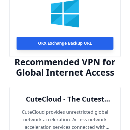
OKX Exchange Backup URL
Recommended VPN for
Global Internet Access
CuteCloud - The Cutest
Cloud
CuteCloud provides unrestricted global
network acceleration. Access network
acceleration services connected with