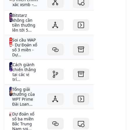
xác xsmb –...
Bitstarz
không cần
tiền thưởng
lên tới 5...
Soi cầu WAP
- Dự Đoán xổ
số 3 miền -
Dự...
Cách giành
chiến thắng
tại các vị
trí...
Tổng giải
thưởng của
WPT Prime
Đài Loan...
Dự đoán xổ
số ba miền
Bắc Trung
Nam soi...