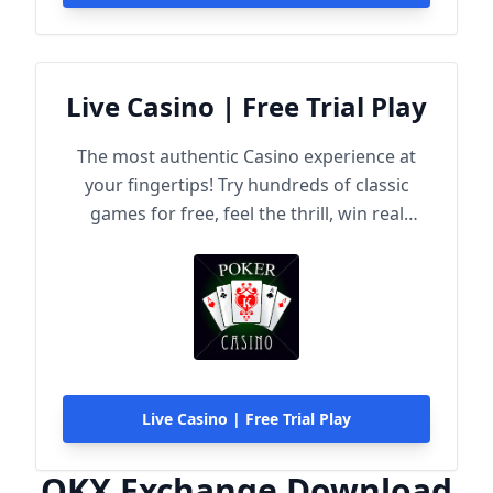
Live Casino | Free Trial Play
The most authentic Casino experience at
your fingertips! Try hundreds of classic
games for free, feel the thrill, win real
rewards!
Live Casino | Free Trial Play
OKX Exchange Download