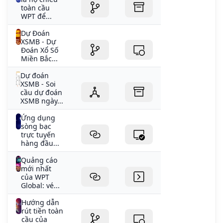
toàn cầu
WPT để...
Dự Đoán
XSMB - Dự
Đoán Xổ Số
Miền Bắc...
Dự đoán
XSMB - Soi
cầu dự đoán
XSMB ngày...
Ứng dụng
sòng bạc
trực tuyến
hàng đầu...
Quảng cáo
mới nhất
của WPT
Global: vé...
Hướng dẫn
rút tiền toàn
cầu của