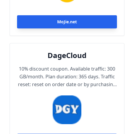
MoJie.net
DageCloud
10% discount coupon. Available traffic: 300
GB/month. Plan duration: 365 days. Traffic
reset: reset on order date or by purchasing
traffic package. Maximum achievable
bandwidth: 1000 Mbps. Node protocol:
Trojan.