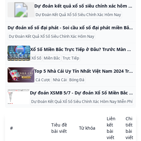
Dự đoán kết quả xổ số siêu chính xác hôm nay Dự đoán kết quả xổ số siêu chính xác hôm nay soi cau loto bach thu mb - soi cau mien bac bach thu soi cau loto bach thu mb – soi cau mien bac bach thu Dự đoán XSMB 6/12/2024, dự đoán xổ số miền Bắc hôm nay thứ 2 07/06/2024adminOffDự Đoán Xsmb Vip, Dự đoán XSMB 6/12/2024, dự đoán xổ số miền Bắc hôm nay thứ 2 Dự… 07/06/2024adminOffDự Đoán Xsmb Vip,
Dự Đoán Kết Quả Xổ Số Siêu Chính Xác Hôm Nay
Dự đoán xổ số đại phát - Soi cầu xổ số đại phát miền Bắc hôm nay Dự đoán xổ số Đại Phát – Soi cầu dự đoán xổ số miền Bắc miễn phí. Thống kê xổ số Miền Bắc với những con lô đẹp nhất từ kinh nghiệm lâu năm của các chuyên gia Thứ hai, 21/10/2024 - 09:004.1 /5 của 43 đánh giá Dự đoán xổ số Đại Phát là trang chuyên dự đoán xổ số được ra đời từ rất lâu . Nhằm cho ra xác suất dự đoán soi cầu vô cùng chuẩn và được rất nhiều anh em tin dùng.
Dự Đoán Kết Quả Xổ Số Siêu Chính Xác Hôm Nay
Xổ Số Miền Bắc Trực Tiếp ở Đâu? Trước Màn Hình Hà Nội Xổ số miền Bắc (XSMB) được quay trực tiếp tại trụ sở của một công ty xổ số Nhà nước ở Hà Nội, nằm ở khu vực trung tâm để thuận tiện cho việc ghi hình và quản lý quy trình quay. Ví dụ thực tế cho thấy khung giờ quay phổ biến là 18:15 mỗi ngày, nên người xem có thể theo dõi từ khoảng 18:10 đến 18:30 để đảm bảo không bỏ lỡ kết quả và những phần thưởng đặc biệt.
Xổ Số
Miền Bắc
Trực Tiếp
Top 5 Nhà Cái Uy Tín Nhất Việt Nam 2024 Trong thị trường cá cược trực tuyến ngày càng phát triển tại Việt Nam, việc lựa chọn một nhà cái uy tín là vô cùng quan trọng. Bài viết này sẽ giới thiệu 5 nhà cái được đánh giá là uy tín nhất tại Việt Nam năm 2024, dựa trên nhiều tiêu chí khách quan. Tiêu chí đánh giá nhà cái uy tín Để đánh giá một nhà cái có uy tín hay không, chúng ta cần xem xét các yếu tố sau1:
Cá Cược
Nhà Cái
Bóng Đá
Dự đoán XSMB 5/7 - Dự đoán Xổ Số Miền Bắc hôm nay 5/7 chính xác nhất Mạng xã hội giải trí hay nhất dành cho nhà đầu tư chứng khoán Việt Nam. Dự đoán XSMB 5/7 chính xác nhất. Dựa vào xác suất soi cầu Xổ Số Miền Bắc, đưa ra kết quả soi cầu dự đoán XSMB hôm nay 5/7 trúng lớn. Chế ảnh này # Dự đoán XSMB 5/7 chính xác nhất. Dựa vào xác suất soi cầu Xổ Số Miền Bắc, đưa ra kết quả soi cầu dự đoán XSMB hôm nay 5/7 trúng lớn.
Dự Đoán Kết Quả Xổ Số Siêu Chính Xác Hôm Nay Miễn Phí
Liên
Chi
Tiêu đề
kết
tiết
#
Từ khóa
bài viết
bài
bài
viết
viết