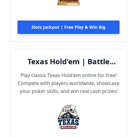
Slots Jackpot | Free Play & Win Big
Texas Hold'em | Battle
Online
Play classic Texas Hold'em online for free!
Compete with players worldwide, showcase
your poker skills, and win real cash prizes!