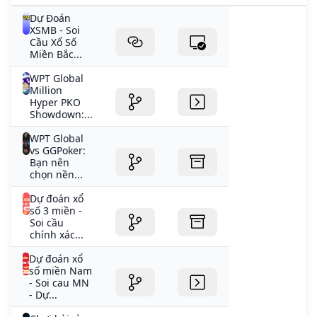
Dự Đoán
XSMB - Soi
Cầu Xổ Số
Miền Bắc...
WPT Global
Million
Hyper PKO
Showdown:...
WPT Global
vs GGPoker:
Bạn nên
chọn nền...
Dự đoán xổ
số 3 miền -
Soi cầu
chính xác...
Dự đoán xổ
số miền Nam
- Soi cau MN
- Dự...