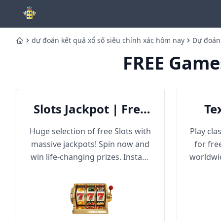
dự đoán kết quả xổ số siêu chính xác hôm nay
Dự đoán
Home
FREE Games
Slots Jackpot | Free
Te
Play & Win Big
B
Huge selection of free Slots with
Play cla
massive jackpots! Spin now and
for fre
win life-changing prizes. Instant
worldwi
play, real excitement!
skills,