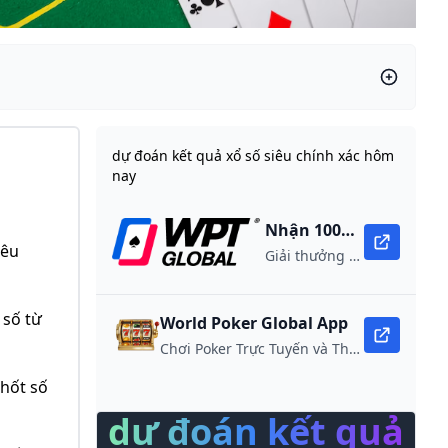
dự đoán kết quả xổ số siêu chính xác hôm
nay
Nhận 100% hoàn tiền khi nạp lần đầu
iêu
Giải thưởng hàng ngày đảm bảo 10,000 USD
 số từ
World Poker Global App
Chơi Poker Trực Tuyến và Thắng Tiền Thật.
hốt số
t quả
Dự đoán XS 24H siêu