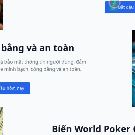
Bắt đầu
Notification
 bằng và an toàn
à bảo mật thông tin người dùng, đảm
e minh bạch, công bằng và an toàn.
đầu hôm nay
ions
Biến World Poker 