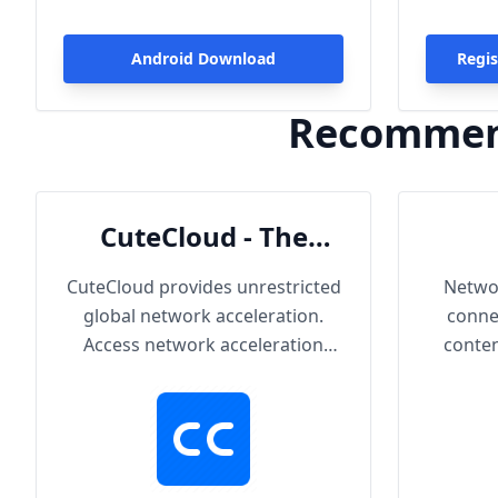
Android Download
Regis
Recommend
CuteCloud - The
Cutest Cloud
CuteCloud provides unrestricted
Networ
global network acceleration.
conne
Access network acceleration
conten
services connected with
hundreds of content providers
worldwide. With up to 2000Mbps
single-line access capacity and
1000+ high-speed servers