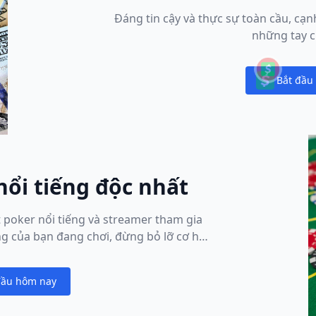
ngôi nhà poker on
Đáng tin cậy và thực sự toàn cầu, cạn
những tay ch
Bắt đầu
Notification
nổi tiếng độc nhất
 poker nổi tiếng và streamer tham gia
ng của bạn đang chơi, đừng bỏ lỡ cơ hội
iao lưu cùng họ!
đầu hôm nay
ions