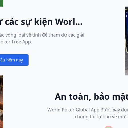
 các sự kiện World
trực tiếp toàn cầu
c vòng loại vệ tinh để tham dự các giải
oker Free App.
đầu hôm nay
ions
An toàn, bảo mật
World Poker Global App được xây dựn
chúng tôi tự hào về mức