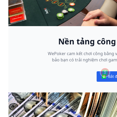
Nền tảng công
WePoker cam kết chơi công bằng v
bảo bạn có trải nghiệm chơi gam
Bắt 
Notificat