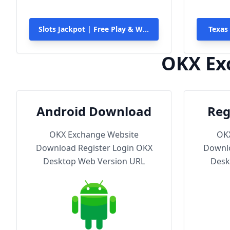
Slots Jackpot | Free Play & Win
Texas
Big
OKX Ex
Android Download
Reg
OKX Exchange Website
OK
Download Register Login OKX
Downlo
Desktop Web Version URL
Desk