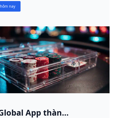
 hôm nay
s
Global App thành