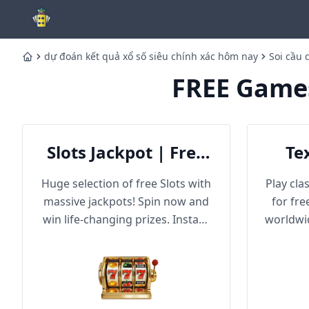
dự đoán kết quả xổ số siêu chính xác hôm nay
Soi cầu 
Home
FREE Games
Slots Jackpot | Free
Te
Play & Win Big
B
Huge selection of free Slots with
Play cla
massive jackpots! Spin now and
for fre
win life-changing prizes. Instant
worldwi
play, real excitement!
skills,