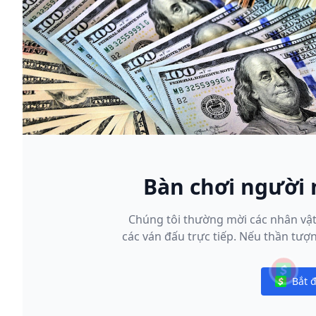
Bàn chơi người 
Chúng tôi thường mời các nhân vật
các ván đấu trực tiếp. Nếu thần tượ
thi đấu và g
Bắt 
Notificat