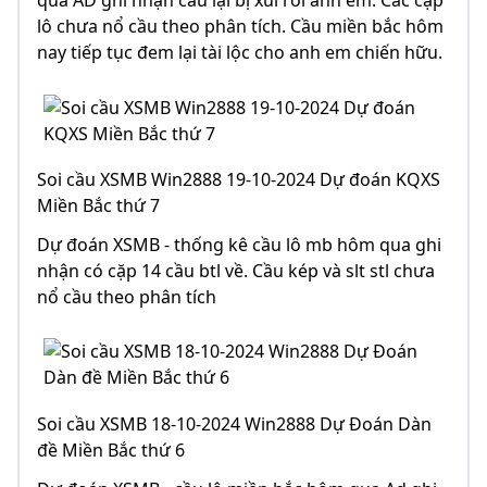
qua AD ghi nhận cầu lại bị xui rồi anh em. Các cặp
lô chưa nổ cầu theo phân tích. Cầu miền bắc hôm
nay tiếp tục đem lại tài lộc cho anh em chiến hữu.
Soi cầu XSMB Win2888 19-10-2024 Dự đoán KQXS
Miền Bắc thứ 7
Dự đoán XSMB - thống kê cầu lô mb hôm qua ghi
nhận có cặp 14 cầu btl về. Cầu kép và slt stl chưa
nổ cầu theo phân tích
Soi cầu XSMB 18-10-2024 Win2888 Dự Đoán Dàn
đề Miền Bắc thứ 6