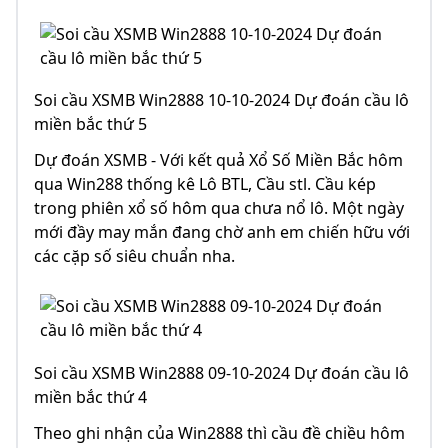
Soi cầu XSMB Win2888 10-10-2024 Dự đoán cầu lô
miền bắc thứ 5
Dự đoán XSMB - Với kết quả Xổ Số Miền Bắc hôm
qua Win288 thống kê Lô BTL, Cầu stl. Cầu kép
trong phiên xổ số hôm qua chưa nổ lô. Một ngày
mới đầy may mắn đang chờ anh em chiến hữu với
các cặp số siêu chuẩn nha.
Soi cầu XSMB Win2888 09-10-2024 Dự đoán cầu lô
miền bắc thứ 4
Theo ghi nhận của Win2888 thì cầu đề chiều hôm