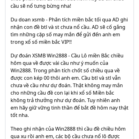
cầu sẽ nổ tưng bừng nha!
Du doan xsmb - Phân tích miền bắc tối qua AD ghi
nhận con đề btl và st chưa nổ cầu. AD sẽ cố gắng
tìm những cặp số may mắn để gửi đến anh em
trong xổ số miền bắc VIP!!
Dự đoán XSMB Win2888 - Cầu Lô miền Bắc chiều
hôm qua về được vài cầu như ý muốn của
Win2888. Trong phân tích chốt số chiều qua về
được con kép 00 thôi anh em. Cầu btl và stl vẫn
chưa về cầu như dự đoán. Thật không may mắn
cho những cầu đề con lại khi xổ số Miền bắc
không trả thưởng như dự đoán. Tuy nhiên anh
em hãy giữ vững tinh thần để bắt đề hôm nay thật
tốt nha.
Theo ghi nhận của Win2888 thì cầu đề chiều hôm
qua xu rồi anh em, các bộ cầu chưa nổ lô được