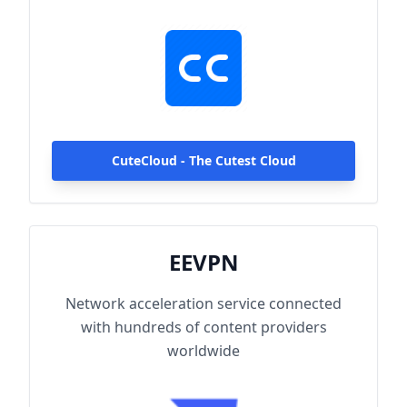
hundreds of content providers worldwide.
With up to 2000Mbps single-line access
capacity and 1000+ high-speed servers
globally, enjoy fast and stable connections
anytime, anywhere.
CuteCloud - The Cutest Cloud
EEVPN
Network acceleration service connected
with hundreds of content providers
worldwide