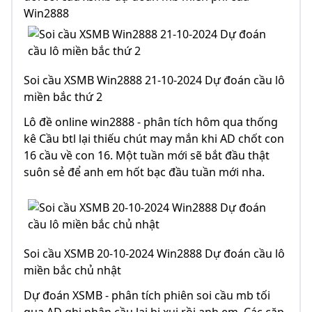
Win2888
Soi cầu XSMB Win2888 21-10-2024 Dự đoán cầu lô
miền bắc thứ 2
Lô đề online win2888 - phân tích hôm qua thống
kê Cầu btl lại thiếu chút may mắn khi AD chốt con
16 cầu về con 16. Một tuần mới sẽ bắt đầu thật
suôn sẻ để anh em hốt bạc đầu tuần mới nha.
Soi cầu XSMB 20-10-2024 Win2888 Dự đoán cầu lô
miền bắc chủ nhật
Dự đoán XSMB - phân tích phiên soi cầu mb tối