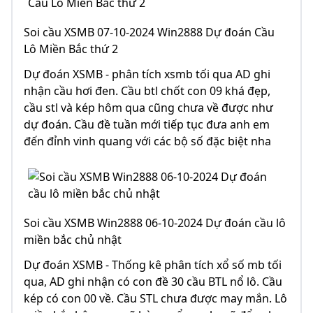
Soi cầu XSMB 07-10-2024 Win2888 Dự đoán Cầu
Lô Miền Bắc thứ 2
Dự đoán XSMB - phân tích xsmb tối qua AD ghi
nhận cầu hơi đen. Cầu btl chốt con 09 khá đẹp,
cầu stl và kép hôm qua cũng chưa về được như
dự đoán. Cầu đề tuần mới tiếp tục đưa anh em
đến đỉnh vinh quang với các bộ số đặc biệt nha
Soi cầu XSMB Win2888 06-10-2024 Dự đoán cầu lô
miền bắc chủ nhật
Dự đoán XSMB - Thống kê phân tích xổ số mb tối
qua, AD ghi nhận có con đề 30 cầu BTL nổ lô. Cầu
kép có con 00 về. Cầu STL chưa được may mắn. Lô