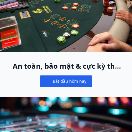
An toàn, bảo mật & cực kỳ thú
vị
Bắt đầu hôm nay
Notifications