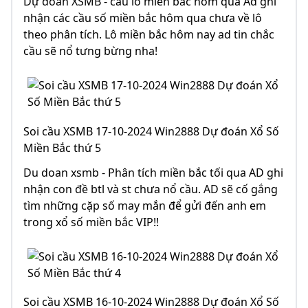
Dự đoán XSMB - cầu lô miền bắc hôm qua Ad ghi
nhận các cầu số miền bắc hôm qua chưa về lô
theo phân tích. Lô miền bắc hôm nay ad tin chắc
cầu sẽ nổ tưng bừng nha!
Soi cầu XSMB 17-10-2024 Win2888 Dự đoán Xổ Số
Miền Bắc thứ 5
Du doan xsmb - Phân tích miền bắc tối qua AD ghi
nhận con đề btl và st chưa nổ cầu. AD sẽ cố gắng
tìm những cặp số may mắn để gửi đến anh em
trong xổ số miền bắc VIP!!
Soi cầu XSMB 16-10-2024 Win2888 Dự đoán Xổ Số