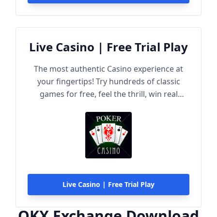
Live Casino | Free Trial Play
The most authentic Casino experience at
your fingertips! Try hundreds of classic
games for free, feel the thrill, win real
rewards!
Live Casino | Free Trial Play
OKX Exchange Download