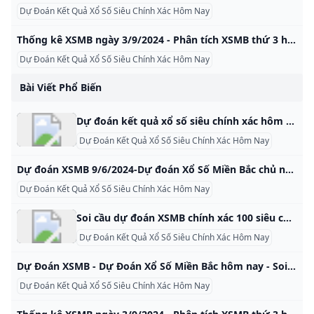
Dự Đoán Kết Quả Xổ Số Siêu Chính Xác Hôm Nay
Thống kê XSMB ngày 3/9/2024 - Phân tích XSMB thứ 3 hôm nay Thống kê XSMB ngày 3/9/2024 - Thống kê kết quả xổ số miền Bắc hôm nay thứ 3 - Thống kê XSMB ngày 3/9/2024 chốt số lô giải tám, đặc biệt đầu đuôi, bao lô 2 số chuẩn xác hoàn toàn miễn phí. Thống kê XSMB ngày 3/9/2024 - Phân tích XSMB thứ 3 hôm nay Thống kê XSMB ngày 3/9/2024 - Thống kê kết quả xổ số miền Bắc hôm nay thứ 3 - Thống kê XSMB ngày 3/9/2024 chốt số lô giải tám, đặc biệt đầu đuôi, bao lô 2 số chuẩn xác hoàn toàn miễn phí.
Dự Đoán Kết Quả Xổ Số Siêu Chính Xác Hôm Nay
Bài Viết Phổ Biến
Dự đoán kết quả xổ số siêu chính xác hôm nay Dự đoán kết quả xổ số siêu chính xác hôm nay soi cầu chuẩn miền bắc mỗi ngày - cầu lô 2 nháy soi cầu chuẩn miền bắc mỗi ngày – cầu lô 2 nháy admin19/07/20240 commentadmin11/05/20240 commentadmin03/05/20240 commentadmin03/05/20240 commentadmin27/04/20240 commentadmin24/04/20240 commentadmin23/04/20240 commentadmin23/04/20240 commentadmin13/04/20240 commentadmin08/04/20240 comment soicaududoan3mien.com soilosieuchuan.com sodechinhxac.com bachthude247.com soisongthulo.com chuan100soicau.com bachthulo66.com giovangchotcau.com daigiasoicau.com soicau36h.com sieubachthulo.com chotcaudep.com homnaydanhcongi.com soicauvip6h30.com soicauvip18h30.com bachthu11.com bachthu100.com tip3cang.com soicauvip18h.com soichuan3cang.com cauchuan3cang.com baobachthu.com soilosieuchuan.com sodechinhxac.com bachthude247.
Dự Đoán Kết Quả Xổ Số Siêu Chính Xác Hôm Nay
Dự đoán XSMB 9/6/2024-Dự đoán Xổ Số Miền Bắc chủ nhật Dự đoán XSMB ngày 9/6/2024. Dự đoán kết quả xổ số miền Bắc hôm nay chủ nhật ngày 9/6/2024 hôm nay. Phân tích XSMB ngày 9/6/2024 siêu chuẩn xác Dự đoán KQXS miền Bắc 9/6/2024 - Dự đoán KQXS miền Bắc ngày 9/6/2024 siêu chính xác được chuyên gia nghiên cứu, phân tích và đánh giá, dự báo dựa trên bảng kết quả trước đó cùng thống kê loto. Tham khảo ngay lô dự đoán KQMB lô VIP hôm nay với bộ bạch thủ lô đẹp nhất.
Dự Đoán Kết Quả Xổ Số Siêu Chính Xác Hôm Nay
Soi cầu dự đoán XSMB chính xác 100 siêu chuẩn xác Soi cầu dự đoán XSMB chính xác 100 cung cấp lô chắc về hôm nay hoàn toàn miễn phí. Soi cầu lô chính xác 100 đánh là thắng cập nhật nhanh chóng mỗi ngày cho anh em. Thứ 2, 21/10/20245 /5 Soi cầu dự đoán XSMB chính xác 100 luôn là một trong những phương pháp soi cầu lô chính xác nhất được nhiều anh em tin tưởng và quan tâm nhất.
Dự Đoán Kết Quả Xổ Số Siêu Chính Xác Hôm Nay
Dự Đoán XSMB - Dự Đoán Xổ Số Miền Bắc hôm nay - Soi Cầu MB chuẩn nhất Hom Nay Dự Đoán XSMB - Dự Đoán Xổ Số Miền Bắc hôm nay siêu chuẩn - Dự Đoán MB chính xác 100%. Tham khảo DD XSMB - Soi Cầu MB ngày mai chính xác, miễn phí Xổ Số Miền Bắc 28/10/2024 XSMB»XSMB Thứ 2»XSMB 28/10/2024 KT 12VA17VA7VA3VA19VA2VA6VA15VA ĐB 90427 G.1 85521 G.2 57519 G.3 21573 11812 35964 G.4 4118 G.5 9310 9677 9346 G.6 260 G.7 27 Đầu Lô tô Đuôi Lô tô 0 00, 05 0 00, 10, 40, 60 1 10, 12, 18, 19 1 21, 41, 51 2 21, 25, 27(3) 2 12, 52 3 36, 39 3 73 4 40, 41, 46, 48 4 64, 84 5 51, 52 5 05, 25, 85 6 60, 64 6 36, 46, 96 7 73, 77 7 27(3), 77 8 84, 85, 88 8 18, 48, 88 9 96 9 19, 39 Dự đoán xổ số Miền bắc Hôm nay 29/10/2024 Thống kê vip xổ số Miền Bắc Đặc biệt: Cầu Loto VIP: Lô xiên: Loto về nhiều: Loto lâu không về: Xổ số 360 độc quyền các công nghệ thuật toán cho phép dò ra dãy số chính xác nhất, có tỷ lệ trúng cao nhất cho những ai muốn thử vận may.
Dự Đoán Kết Quả Xổ Số Siêu Chính Xác Hôm Nay