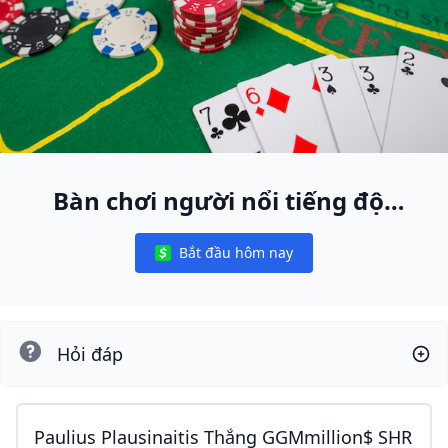
Bàn chơi người nổi tiếng độc
nhất
Bắt đầu hôm nay
Notifications
Hỏi đáp
Paulius Plausinaitis Thắng GGMmillion$ SHR