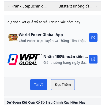
Frank Stepuchin dẫn
Bitstarz không cần
đầu RRPO WPT
tiền thưởng lên tới 5
Seminole 2024 sau
BTC và 200 vòng
dự đoán kết quả xổ số siêu chính xác hôm nay
ngày đầu tiên
quay miễn phí
World Poker Global App
Chơi Poker Trực Tuyến và Thắng Tiền Thật.
Nhận 100% hoàn tiền khi nạp lần đầu
Giải thưởng hàng ngày đảm bảo 10,000 USD
u
Dự đoán XS 24H siêu chuẩn
Tải Về
Đọc Thêm
- Soi cầu dự đoán xổ số 3
miền hôm nay chính xác,
Dự Đoán Kết Quả Xổ Số Siêu Chính Xác Hôm Nay