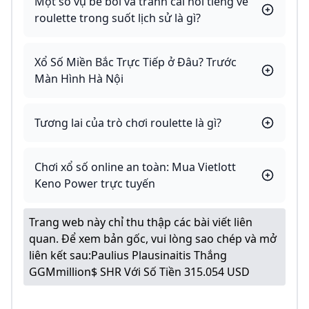
Một số vụ bê bối và tranh cãi nổi tiếng về
roulette trong suốt lịch sử là gì?
Xổ Số Miền Bắc Trực Tiếp ở Đâu? Trước
Màn Hình Hà Nội
Tương lai của trò chơi roulette là gì?
Chơi xổ số online an toàn: Mua Vietlott
Keno Power trực tuyến
Trang web này chỉ thu thập các bài viết liên
quan. Để xem bản gốc, vui lòng sao chép và mở
liên kết sau:
Paulius Plausinaitis Thắng
GGMmillion$ SHR Với Số Tiền 315.054 USD