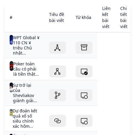
Liên
Chi
Tiêu đề
kết
tiết
#
Từ khóa
bài viết
bài
bài
viết
viết
WPT Global ¥
110 CN ¥
triệu Chủ
nhật...
Poker toàn
cầu có phải
là tiền thật...
Sự trở lại
của
Shevliakov
giành giải...
Dự đoán kết
quả xổ số
siêu chính
xác hôm...