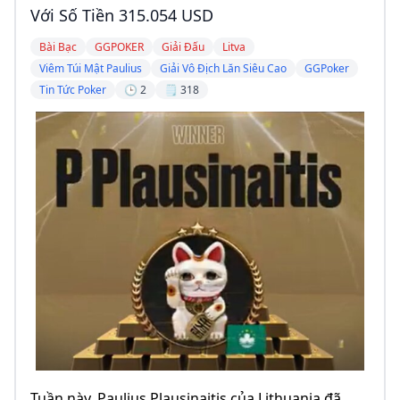
Với Số Tiền 315.054 USD
Bài Bạc
GGPOKER
Giải Đấu
Litva
Viêm Túi Mật Paulius
Giải Vô Địch Lăn Siêu Cao
GGPoker
Tin Tức Poker
🕒 2
🗒️ 318
Tuần này, Paulius Plausinaitis của Lithuania đã