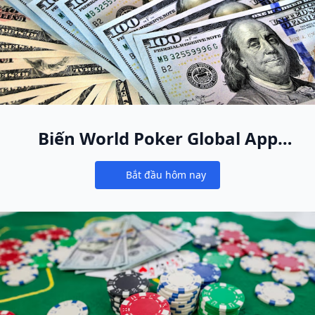
Biến World Poker Global App
thành ngôi nhà poker online
Bắt đầu hôm nay
mới của bạn
Notifications