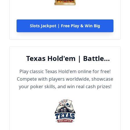
Slots Jackpot | Free Play & Win Big
Texas Hold'em | Battle
Online
Play classic Texas Hold'em online for free!
Compete with players worldwide, showcase
your poker skills, and win real cash prizes!