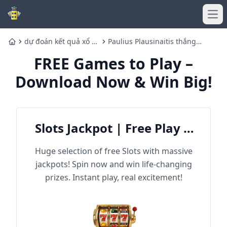
Ope
dự đoán kết quả xổ số
Paulius Plausinaitis thắng
Home
siêu chính xác hôm
GGMmillion$ SHR với số tiền
FREE Games to Play –
nay
315.054 USD
Download Now & Win Big!
Slots Jackpot | Free Play &
Win Big
Huge selection of free Slots with massive
jackpots! Spin now and win life-changing
prizes. Instant play, real excitement!