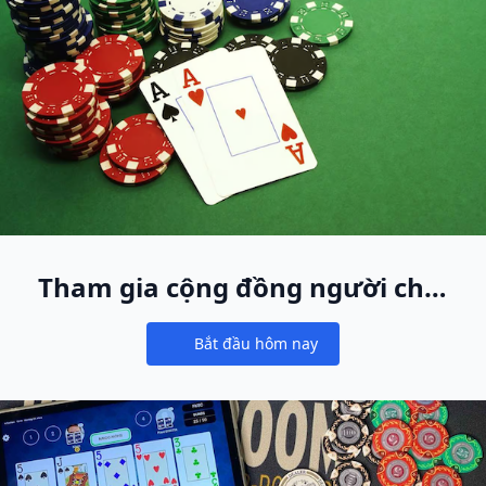
Tham gia cộng đồng người chơi
cash game lớn nhất thế giới
Bắt đầu hôm nay
Notifications