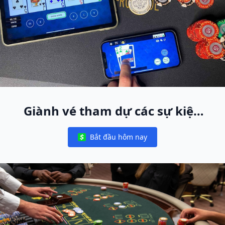
Giành vé tham dự các sự kiện
World Poker Free App trực tiếp
Bắt đầu hôm nay
toàn cầu
Notifications