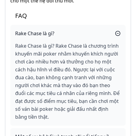
cho một thế hệ đối thủ mới.
FAQ
Rake Chase là gì?
Rake Chase là gì? Rake Chase là chương trình
khuyến mãi poker nhằm khuyến khích người
chơi cào nhiều hơn và thưởng cho họ một
cách hậu hĩnh vì điều đó. Ngược lại với cuộc
đua cào, bạn không cạnh tranh với những
người chơi khác mà thay vào đó bạn theo
đuổi các mục tiêu cá nhân của riêng mình. Để
đạt được số điểm mục tiêu, bạn cần chơi một
số ván bài poker hoặc giải đấu nhất định
bằng tiền thật.