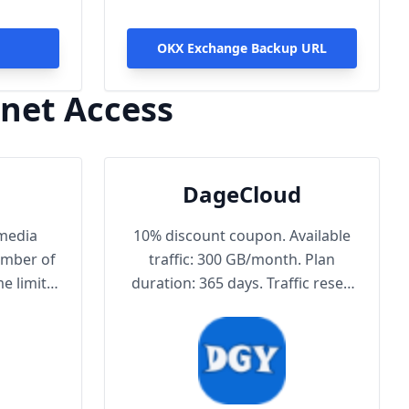
OKX Exchange Backup URL
net Access
DageCloud
media
10% discount coupon. Available
umber of
traffic: 300 GB/month. Plan
e limit.
duration: 365 days. Traffic reset:
mit.
reset on order date or by
purchasing traffic package.
Maximum achievable bandwidth:
1000 Mbps. Node protocol:
Trojan.