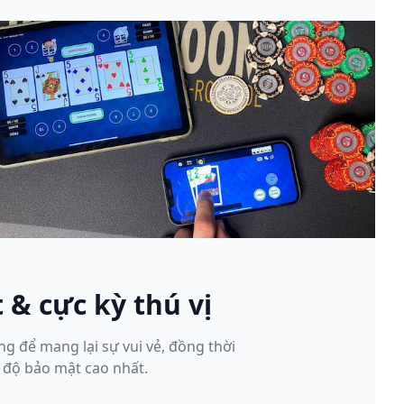
 & cực kỳ thú vị
g để mang lại sự vui vẻ, đồng thời
 độ bảo mật cao nhất.