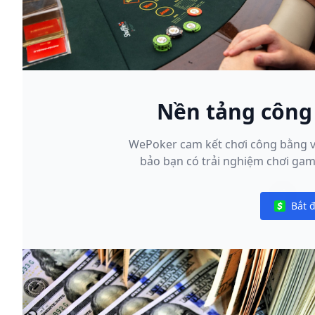
Nền tảng công
WePoker cam kết chơi công bằng v
bảo bạn có trải nghiệm chơi gam
Bắt 
Notificat