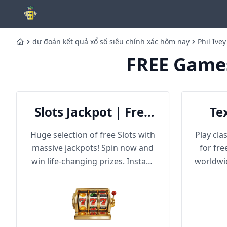
dự đoán kết quả xổ số siêu chính xác hôm nay
Phil Ive
Home
FREE Games
Slots Jackpot | Free
Te
Play & Win Big
B
Huge selection of free Slots with
Play cla
massive jackpots! Spin now and
for fre
win life-changing prizes. Instant
worldwi
play, real excitement!
skills,