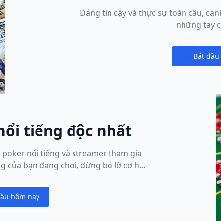
ngôi nhà poker on
Đáng tin cậy và thực sự toàn cầu, cạn
những tay ch
Bắt đầu
Notification
nổi tiếng độc nhất
 poker nổi tiếng và streamer tham gia
ng của bạn đang chơi, đừng bỏ lỡ cơ hội
iao lưu cùng họ!
đầu hôm nay
ions