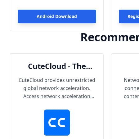
Android Download
Regis
Recommend
CuteCloud - The
Cutest Cloud
CuteCloud provides unrestricted
Networ
global network acceleration.
conne
Access network acceleration
conten
services connected with
hundreds of content providers
worldwide. With up to 2000Mbps
single-line access capacity and
1000+ high-speed servers