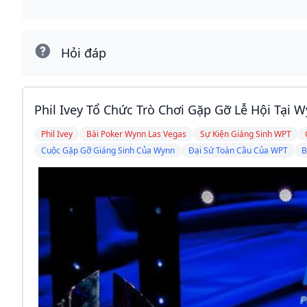
Hỏi đáp
Phil Ivey Tổ Chức Trò Chơi Gặp Gỡ Lễ Hội Tại
Phil Ivey
Bài Poker Wynn Las Vegas
Sự Kiện Giáng Sinh WPT
Cuộc Gặp Gỡ Giáng Sinh Của Wynn
Đại Sứ Toàn Cầu Của WPT
B