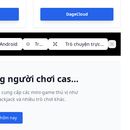
DageCloud
 Android
Trò
Trò chuyện trực
Close ba
chơi
tiếp
H5
g người chơi cash
ất thế giới
 cung cấp các mini-game thú vị như
ackjack và nhiều trò chơi khác.
 hôm nay
s