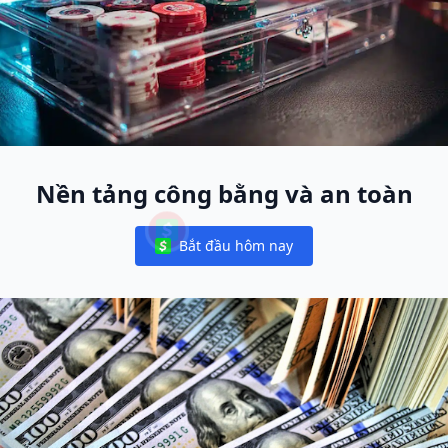
Nền tảng công bằng và an toàn
Bắt đầu hôm nay
Notifications