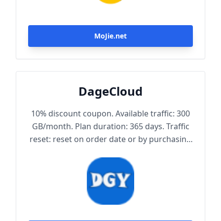
MoJie.net
DageCloud
10% discount coupon. Available traffic: 300
GB/month. Plan duration: 365 days. Traffic
reset: reset on order date or by purchasing
traffic package. Maximum achievable
bandwidth: 1000 Mbps. Node protocol:
Trojan.