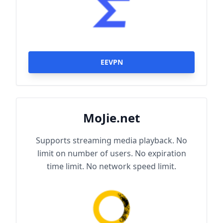
EEVPN
MoJie.net
Supports streaming media playback. No
limit on number of users. No expiration
time limit. No network speed limit.