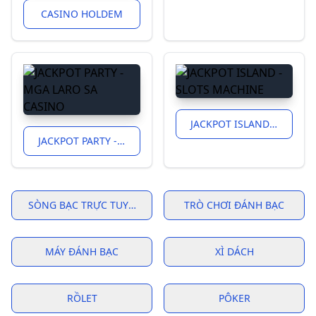
CASINO HOLDEM
JACKPOT ISLAND - SLOTS MACHINE
JACKPOT PARTY - MGA LARO SA CASINO
SÒNG BẠC TRỰC TUYẾN
TRÒ CHƠI ĐÁNH BẠC
MÁY ĐÁNH BẠC
XÌ DÁCH
RỒLET
PÔKER