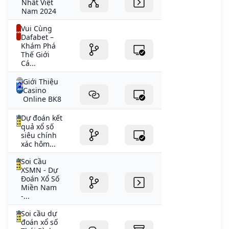
Nhất Việt
Nam 2024
Vui Cùng
Dafabet –
Khám Phá
Thế Giới
Cá...
Giới Thiệu
Casino
Online BK8
Dự đoán kết
quả xổ số
siêu chính
xác hôm...
Soi Cầu
XSMN - Dự
Đoán Xổ Số
Miền Nam
-...
Soi cầu dự
đoán xổ số