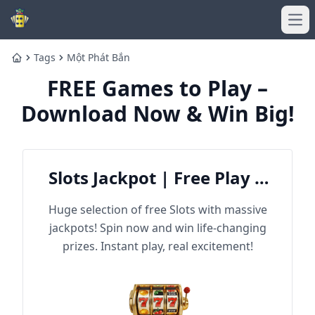
Ope
Tags
Một Phát Bắn
Home
FREE Games to Play –
Download Now & Win Big!
Slots Jackpot | Free Play &
Win Big
Huge selection of free Slots with massive
jackpots! Spin now and win life-changing
prizes. Instant play, real excitement!