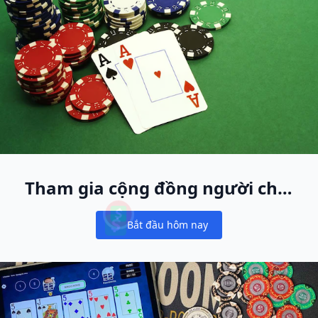
Tham gia cộng đồng người chơi
cash game lớn nhất thế giới
Bắt đầu hôm nay
Notifications