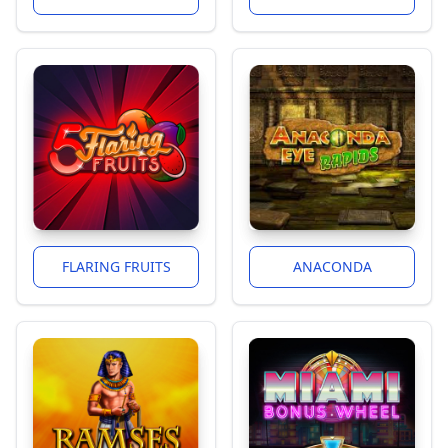
FLARING FRUITS
ANACONDA