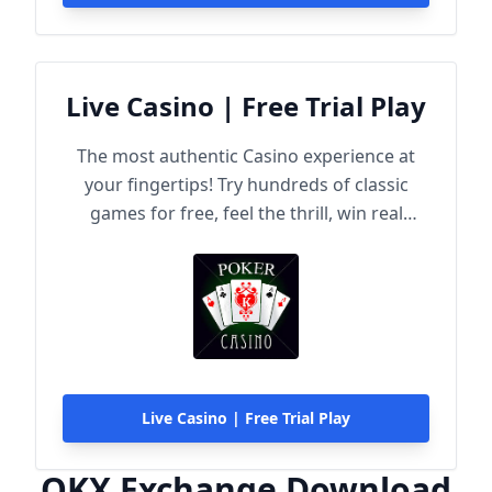
Live Casino | Free Trial Play
The most authentic Casino experience at
your fingertips! Try hundreds of classic
games for free, feel the thrill, win real
rewards!
Live Casino | Free Trial Play
OKX Exchange Download