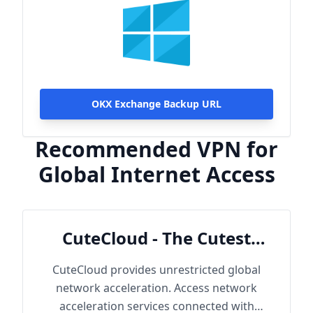
OKX Exchange Backup URL
Recommended VPN for
Global Internet Access
CuteCloud - The Cutest
Cloud
CuteCloud provides unrestricted global
network acceleration. Access network
acceleration services connected with