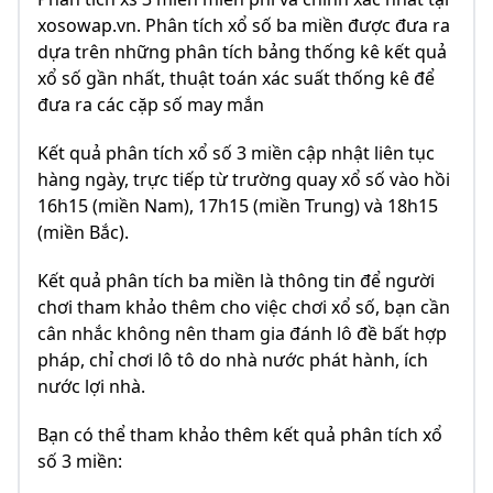
xosowap.vn. Phân tích xổ số ba miền được đưa ra
dựa trên những phân tích bảng thống kê kết quả
xổ số gần nhất, thuật toán xác suất thống kê để
đưa ra các cặp số may mắn
Kết quả phân tích xổ số 3 miền cập nhật liên tục
hàng ngày, trực tiếp từ trường quay xổ số vào hồi
16h15 (miền Nam), 17h15 (miền Trung) và 18h15
(miền Bắc).
Kết quả phân tích ba miền là thông tin để người
chơi tham khảo thêm cho việc chơi xổ số, bạn cần
cân nhắc không nên tham gia đánh lô đề bất hợp
pháp, chỉ chơi lô tô do nhà nước phát hành, ích
nước lợi nhà.
Bạn có thể tham khảo thêm kết quả phân tích xổ
số 3 miền: