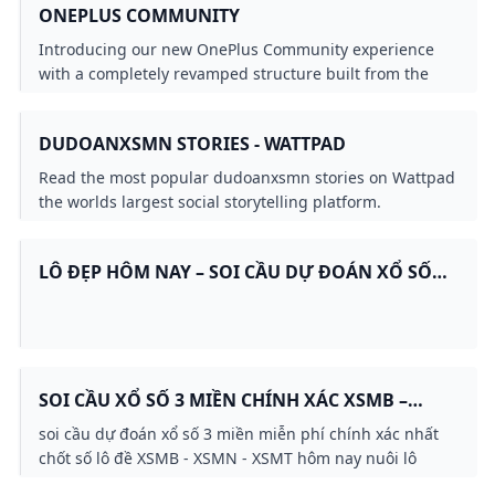
ONEPLUS COMMUNITY
Introducing our new OnePlus Community experience
with a completely revamped structure built from the
ground-up.
DUDOANXSMN STORIES - WATTPAD
Read the most popular dudoanxsmn stories on Wattpad
the worlds largest social storytelling platform.
LÔ ĐẸP HÔM NAY – SOI CẦU DỰ ĐOÁN XỔ SỐ
VIP MIỄN PHÍ
SOI CẦU XỔ SỐ 3 MIỀN CHÍNH XÁC XSMB –
XSMT – XSMN MIỄN PHÍ
soi cầu dự đoán xổ số 3 miền miễn phí chính xác nhất
chốt số lô đề XSMB - XSMN - XSMT hôm nay nuôi lô
khung hay nhất