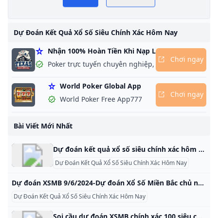
Dự Đoán Kết Quả Xổ Số Siêu Chính Xác Hôm Nay
Nhận 100% Hoàn Tiền Khi Nạp Lần Đầu
Chơi ngay
Poker trực tuyến chuyên nghiệp, giành giải thưởng
World Poker Global App
Chơi ngay
World Poker Free App777
Bài Viết Mới Nhất
Dự đoán kết quả xổ số siêu chính xác hôm nay Dự đoán kết quả xổ số siêu chính xác hôm nay soi cầu chuẩn miền bắc mỗi ngày - cầu lô 2 nháy soi cầu chuẩn miền bắc mỗi ngày – cầu lô 2 nháy admin19/07/20240 commentadmin11/05/20240 commentadmin03/05/20240 commentadmin03/05/20240 commentadmin27/04/20240 commentadmin24/04/20240 commentadmin23/04/20240 commentadmin23/04/20240 commentadmin13/04/20240 commentadmin08/04/20240 comment soicaududoan3mien.com soilosieuchuan.com sodechinhxac.com bachthude247.com soisongthulo.com chuan100soicau.com bachthulo66.com giovangchotcau.com daigiasoicau.com soicau36h.com sieubachthulo.com chotcaudep.com homnaydanhcongi.com soicauvip6h30.com soicauvip18h30.com bachthu11.com bachthu100.com tip3cang.com soicauvip18h.com soichuan3cang.com cauchuan3cang.com baobachthu.com soilosieuchuan.com sodechinhxac.com bachthude247.
Dự Đoán Kết Quả Xổ Số Siêu Chính Xác Hôm Nay
Dự đoán XSMB 9/6/2024-Dự đoán Xổ Số Miền Bắc chủ nhật Dự đoán XSMB ngày 9/6/2024. Dự đoán kết quả xổ số miền Bắc hôm nay chủ nhật ngày 9/6/2024 hôm nay. Phân tích XSMB ngày 9/6/2024 siêu chuẩn xác Dự đoán KQXS miền Bắc 9/6/2024 - Dự đoán KQXS miền Bắc ngày 9/6/2024 siêu chính xác được chuyên gia nghiên cứu, phân tích và đánh giá, dự báo dựa trên bảng kết quả trước đó cùng thống kê loto. Tham khảo ngay lô dự đoán KQMB lô VIP hôm nay với bộ bạch thủ lô đẹp nhất.
Dự Đoán Kết Quả Xổ Số Siêu Chính Xác Hôm Nay
Soi cầu dự đoán XSMB chính xác 100 siêu chuẩn xác Soi cầu dự đoán XSMB chính xác 100 cung cấp lô chắc về hôm nay hoàn toàn miễn phí. Soi cầu lô chính xác 100 đánh là thắng cập nhật nhanh chóng mỗi ngày cho anh em. Thứ 2, 21/10/20245 /5 Soi cầu dự đoán XSMB chính xác 100 luôn là một trong những phương pháp soi cầu lô chính xác nhất được nhiều anh em tin tưởng và quan tâm nhất.