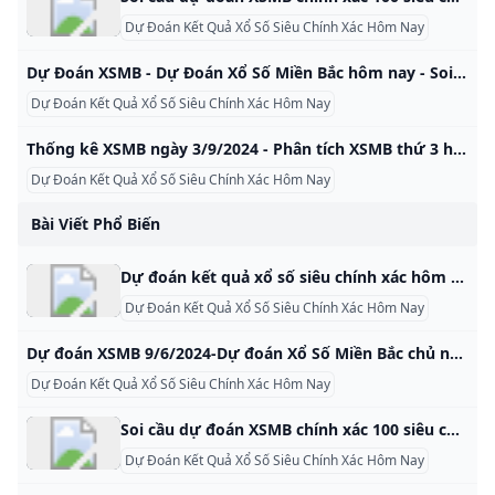
Dự Đoán Kết Quả Xổ Số Siêu Chính Xác Hôm Nay
Dự Đoán XSMB - Dự Đoán Xổ Số Miền Bắc hôm nay - Soi Cầu MB chuẩn nhất Hom Nay Dự Đoán XSMB - Dự Đoán Xổ Số Miền Bắc hôm nay siêu chuẩn - Dự Đoán MB chính xác 100%. Tham khảo DD XSMB - Soi Cầu MB ngày mai chính xác, miễn phí Xổ Số Miền Bắc 28/10/2024 XSMB»XSMB Thứ 2»XSMB 28/10/2024 KT 12VA17VA7VA3VA19VA2VA6VA15VA ĐB 90427 G.1 85521 G.2 57519 G.3 21573 11812 35964 G.4 4118 G.5 9310 9677 9346 G.6 260 G.7 27 Đầu Lô tô Đuôi Lô tô 0 00, 05 0 00, 10, 40, 60 1 10, 12, 18, 19 1 21, 41, 51 2 21, 25, 27(3) 2 12, 52 3 36, 39 3 73 4 40, 41, 46, 48 4 64, 84 5 51, 52 5 05, 25, 85 6 60, 64 6 36, 46, 96 7 73, 77 7 27(3), 77 8 84, 85, 88 8 18, 48, 88 9 96 9 19, 39 Dự đoán xổ số Miền bắc Hôm nay 29/10/2024 Thống kê vip xổ số Miền Bắc Đặc biệt: Cầu Loto VIP: Lô xiên: Loto về nhiều: Loto lâu không về: Xổ số 360 độc quyền các công nghệ thuật toán cho phép dò ra dãy số chính xác nhất, có tỷ lệ trúng cao nhất cho những ai muốn thử vận may.
Dự Đoán Kết Quả Xổ Số Siêu Chính Xác Hôm Nay
Thống kê XSMB ngày 3/9/2024 - Phân tích XSMB thứ 3 hôm nay Thống kê XSMB ngày 3/9/2024 - Thống kê kết quả xổ số miền Bắc hôm nay thứ 3 - Thống kê XSMB ngày 3/9/2024 chốt số lô giải tám, đặc biệt đầu đuôi, bao lô 2 số chuẩn xác hoàn toàn miễn phí. Thống kê XSMB ngày 3/9/2024 - Phân tích XSMB thứ 3 hôm nay Thống kê XSMB ngày 3/9/2024 - Thống kê kết quả xổ số miền Bắc hôm nay thứ 3 - Thống kê XSMB ngày 3/9/2024 chốt số lô giải tám, đặc biệt đầu đuôi, bao lô 2 số chuẩn xác hoàn toàn miễn phí.
Dự Đoán Kết Quả Xổ Số Siêu Chính Xác Hôm Nay
Bài Viết Phổ Biến
Dự đoán kết quả xổ số siêu chính xác hôm nay Dự đoán kết quả xổ số siêu chính xác hôm nay soi cầu chuẩn miền bắc mỗi ngày - cầu lô 2 nháy soi cầu chuẩn miền bắc mỗi ngày – cầu lô 2 nháy admin19/07/20240 commentadmin11/05/20240 commentadmin03/05/20240 commentadmin03/05/20240 commentadmin27/04/20240 commentadmin24/04/20240 commentadmin23/04/20240 commentadmin23/04/20240 commentadmin13/04/20240 commentadmin08/04/20240 comment soicaududoan3mien.com soilosieuchuan.com sodechinhxac.com bachthude247.com soisongthulo.com chuan100soicau.com bachthulo66.com giovangchotcau.com daigiasoicau.com soicau36h.com sieubachthulo.com chotcaudep.com homnaydanhcongi.com soicauvip6h30.com soicauvip18h30.com bachthu11.com bachthu100.com tip3cang.com soicauvip18h.com soichuan3cang.com cauchuan3cang.com baobachthu.com soilosieuchuan.com sodechinhxac.com bachthude247.
Dự Đoán Kết Quả Xổ Số Siêu Chính Xác Hôm Nay
Dự đoán XSMB 9/6/2024-Dự đoán Xổ Số Miền Bắc chủ nhật Dự đoán XSMB ngày 9/6/2024. Dự đoán kết quả xổ số miền Bắc hôm nay chủ nhật ngày 9/6/2024 hôm nay. Phân tích XSMB ngày 9/6/2024 siêu chuẩn xác Dự đoán KQXS miền Bắc 9/6/2024 - Dự đoán KQXS miền Bắc ngày 9/6/2024 siêu chính xác được chuyên gia nghiên cứu, phân tích và đánh giá, dự báo dựa trên bảng kết quả trước đó cùng thống kê loto. Tham khảo ngay lô dự đoán KQMB lô VIP hôm nay với bộ bạch thủ lô đẹp nhất.
Dự Đoán Kết Quả Xổ Số Siêu Chính Xác Hôm Nay
Soi cầu dự đoán XSMB chính xác 100 siêu chuẩn xác Soi cầu dự đoán XSMB chính xác 100 cung cấp lô chắc về hôm nay hoàn toàn miễn phí. Soi cầu lô chính xác 100 đánh là thắng cập nhật nhanh chóng mỗi ngày cho anh em. Thứ 2, 21/10/20245 /5 Soi cầu dự đoán XSMB chính xác 100 luôn là một trong những phương pháp soi cầu lô chính xác nhất được nhiều anh em tin tưởng và quan tâm nhất.
Dự Đoán Kết Quả Xổ Số Siêu Chính Xác Hôm Nay