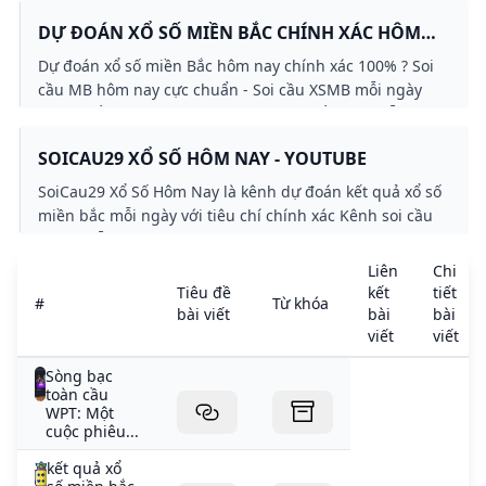
DỰ ĐOÁN XỔ SỐ MIỀN BẮC CHÍNH XÁC HÔM
NAY SOI CẦU XSMB XỔ SỐ THẦN MÈO
Dự đoán xổ số miền Bắc hôm nay chính xác 100% ? Soi
cầu MB hôm nay cực chuẩn - Soi cầu XSMB mỗi ngày
cực chuẩn. Dự đoán kết quả XSMB chuẩn xác miễn phí
❤️
SOICAU29 XỔ SỐ HÔM NAY - YOUTUBE
SoiCau29 Xổ Số Hôm Nay là kênh dự đoán kết quả xổ số
miền bắc mỗi ngày với tiêu chí chính xác Kênh soi cầu
lô đề miễn phí với nhiều tiêu chí chính xác nhan...
Liên
Chi
Tiêu đề
kết
tiết
#
Từ khóa
bài viết
bài
bài
viết
viết
Sòng bạc
toàn cầu
WPT: Một
cuộc phiêu...
kết quả xổ