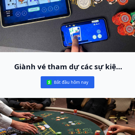
Giành vé tham dự các sự kiện
World Poker Free App trực tiếp
Bắt đầu hôm nay
toàn cầu
Notifications