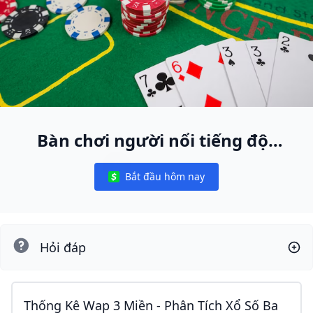
Bàn chơi người nổi tiếng độc
nhất
Bắt đầu hôm nay
Notifications
Hỏi đáp
Thống Kê Wap 3 Miền - Phân Tích Xổ Số Ba