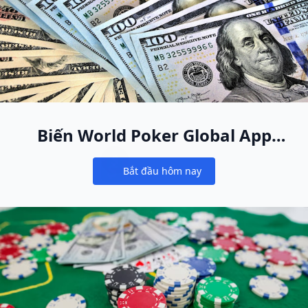
Biến World Poker Global App
thành ngôi nhà poker online
Bắt đầu hôm nay
mới của bạn
Notifications