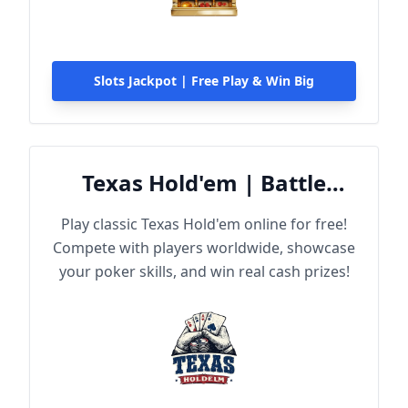
Slots Jackpot | Free Play & Win Big
Texas Hold'em | Battle
Online
Play classic Texas Hold'em online for free!
Compete with players worldwide, showcase
your poker skills, and win real cash prizes!