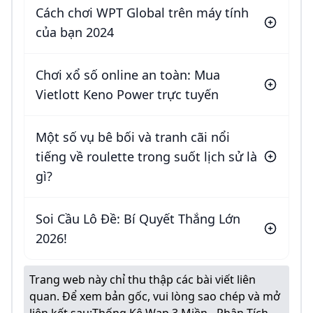
Cách chơi WPT Global trên máy tính
của bạn 2024
Chơi xổ số online an toàn: Mua
Vietlott Keno Power trực tuyến
Một số vụ bê bối và tranh cãi nổi
tiếng về roulette trong suốt lịch sử là
gì?
Soi Cầu Lô Đề: Bí Quyết Thắng Lớn
2026!
Trang web này chỉ thu thập các bài viết liên
quan. Để xem bản gốc, vui lòng sao chép và mở