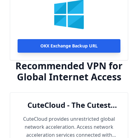
OKX Exchange Backup URL
Recommended VPN for
Global Internet Access
CuteCloud - The Cutest
Cloud
CuteCloud provides unrestricted global
network acceleration. Access network
acceleration services connected with