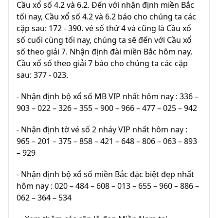
Cầu xổ số 4.2 và 6.2. Đến với nhận định miền Bắc
tối nay, Cầu xổ số 4.2 và 6.2 báo cho chúng ta các
cặp sau: 172 - 390. vé số thứ 4 và cũng là Cầu xổ
số cuối cùng tối nay, chúng ta sẽ đến với Cầu xổ
số theo giải 7. Nhận định đài miền Bắc hôm nay,
Cầu xổ số theo giải 7 báo cho chúng ta các cặp
sau: 377 - 023.
- Nhận định bộ xổ số MB VIP nhất hôm nay : 336 –
903 – 022 – 326 – 355 – 900 – 966 – 477 – 025 – 942
- Nhận định tờ vé số 2 nháy VIP nhất hôm nay :
965 – 201 – 375 – 858 – 421 – 648 – 806 – 063 – 893
– 929
- Nhận định bộ xổ số miền Bắc đặc biệt đẹp nhất
hôm nay : 020 – 484 – 608 – 013 – 655 – 960 – 886 –
062 – 364 – 534