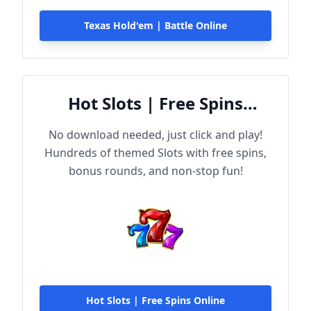
Texas Hold'em | Battle Online
Hot Slots | Free Spins
Online
No download needed, just click and play!
Hundreds of themed Slots with free spins,
bonus rounds, and non-stop fun!
Hot Slots | Free Spins Online