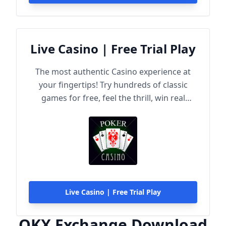
Live Casino | Free Trial Play
The most authentic Casino experience at
your fingertips! Try hundreds of classic
games for free, feel the thrill, win real
rewards!
Live Casino | Free Trial Play
OKX Exchange Download