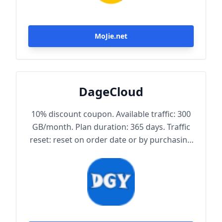
MoJie.net
DageCloud
10% discount coupon. Available traffic: 300
GB/month. Plan duration: 365 days. Traffic
reset: reset on order date or by purchasing
traffic package. Maximum achievable
bandwidth: 1000 Mbps. Node protocol:
Trojan.