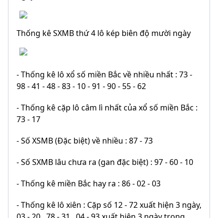
Thống kê SXMB thứ 4 lô kép biên độ mười ngày
- Thống kê lô xổ số miền Bắc về nhiều nhất : 73 -
98 - 41 - 48 - 83 - 10 - 91 - 90 - 55 - 62
- Thống kê cặp lô câm lì nhất của xổ số miền Bắc :
73 - 17
- Số XSMB (Đặc biệt) về nhiều : 87 - 73
- Số SXMB lâu chưa ra (gan đặc biệt) : 97 - 60 - 10
- Thống kê miền Bắc hay ra : 86 - 02 - 03
- Thống kê lô xiên : Cặp số 12 - 72 xuất hiện 3 ngày,
03 - 20 , 78 - 31 , 04 - 93 xuất hiện 3 ngày trong