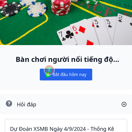
Bàn chơi người nổi tiếng độc
nhất
Bắt đầu hôm nay
Notifications
Hỏi đáp
Dự Đoán XSMB Ngày 4/9/2024 - Thống Kê