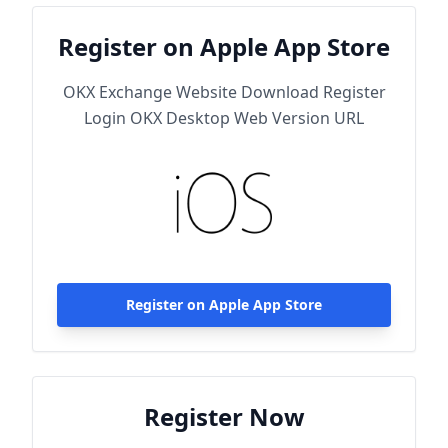
Register on Apple App Store
OKX Exchange Website Download Register
Login OKX Desktop Web Version URL
Register on Apple App Store
Register Now