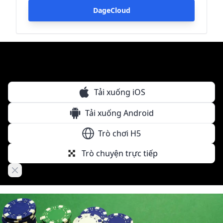
DageCloud
Tải xuống iOS
Tải xuống Android
Trò chơi H5
Trò chuyện trực tiếp
Close banner