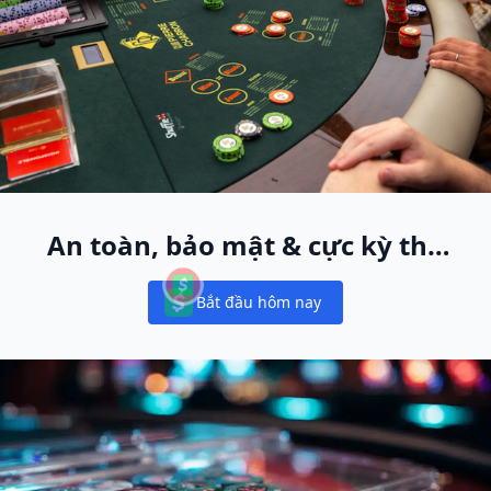
An toàn, bảo mật & cực kỳ thú
vị
Bắt đầu hôm nay
Notifications