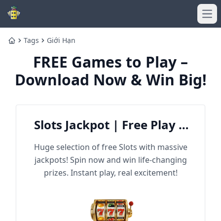
Ope
Tags
Giới Hạn
Home
FREE Games to Play –
Download Now & Win Big!
Slots Jackpot | Free Play &
Win Big
Huge selection of free Slots with massive
jackpots! Spin now and win life-changing
prizes. Instant play, real excitement!