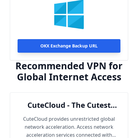
OKX Exchange Backup URL
Recommended VPN for
Global Internet Access
CuteCloud - The Cutest
Cloud
CuteCloud provides unrestricted global
network acceleration. Access network
acceleration services connected with