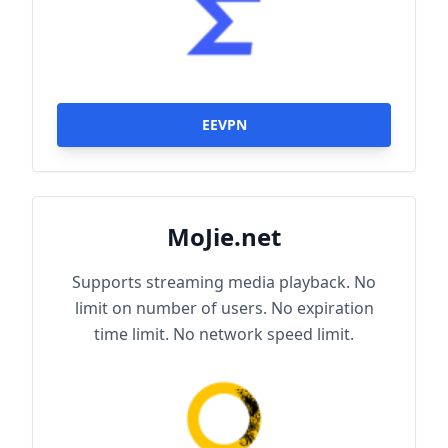
EEVPN
MoJie.net
Supports streaming media playback. No
limit on number of users. No expiration
time limit. No network speed limit.