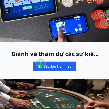
Giành vé tham dự các sự kiện
World Poker Free App trực tiếp
Bắt đầu hôm nay
toàn cầu
Notifications