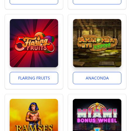
FLARING FRUITS
ANACONDA