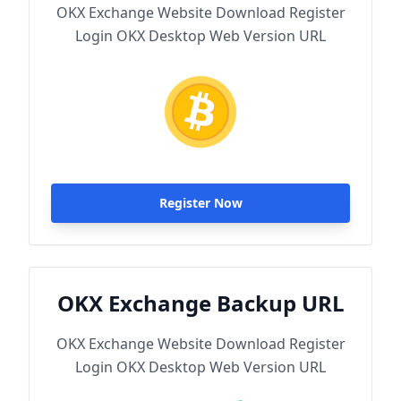
OKX Exchange Website Download Register
Login OKX Desktop Web Version URL
Register Now
OKX Exchange Backup URL
OKX Exchange Website Download Register
Login OKX Desktop Web Version URL