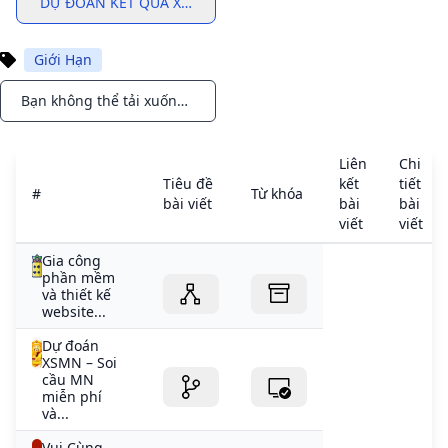
DỰ ĐOÁN KẾT QUẢ XỔ SỐ SIÊU CHÍNH XÁC HÔM NAY MIỄN 
Giới Hạn
Bạn không thể tải xuống và chơi WPT Poker Global ở các quốc gia và khu vực bên dưới
Notifications
Liên
Chi
Tiêu đề
kết
tiết
#
Từ khóa
bài viết
bài
bài
viết
viết
Gia công
phần mềm
và thiết kế
website...
Dự đoán
XSMN – Soi
cầu MN
miễn phí
và...
Vui Cùng