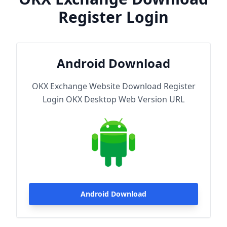
Register Login
Android Download
OKX Exchange Website Download Register
Login OKX Desktop Web Version URL
Android Download