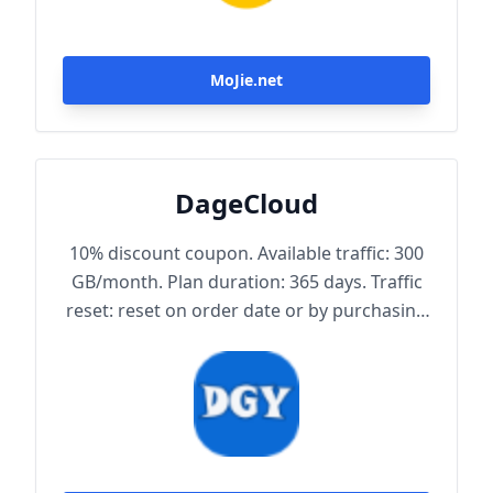
MoJie.net
DageCloud
10% discount coupon. Available traffic: 300
GB/month. Plan duration: 365 days. Traffic
reset: reset on order date or by purchasing
traffic package. Maximum achievable
bandwidth: 1000 Mbps. Node protocol:
Trojan.