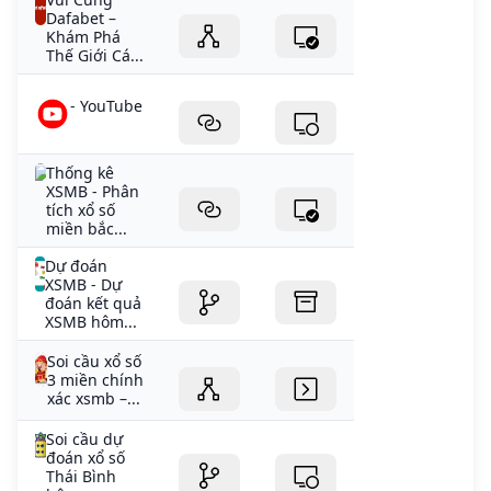
Dafabet –
Khám Phá
Thế Giới Cá...
- YouTube
Thống kê
XSMB - Phân
tích xổ số
miền bắc...
Dự đoán
XSMB - Dự
đoán kết quả
XSMB hôm...
Soi cầu xổ số
3 miền chính
xác xsmb –...
Soi cầu dự
đoán xổ số
Thái Bình