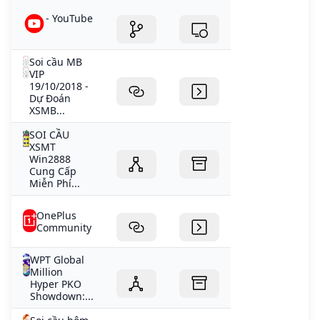
- YouTube
Soi cầu MB
VIP
19/10/2018 -
Dự Đoán
XSMB...
SOI CẦU
XSMT
Win2888
Cung Cấp
Miễn Phí...
OnePlus
Community
WPT Global
Million
Hyper PKO
Showdown:...