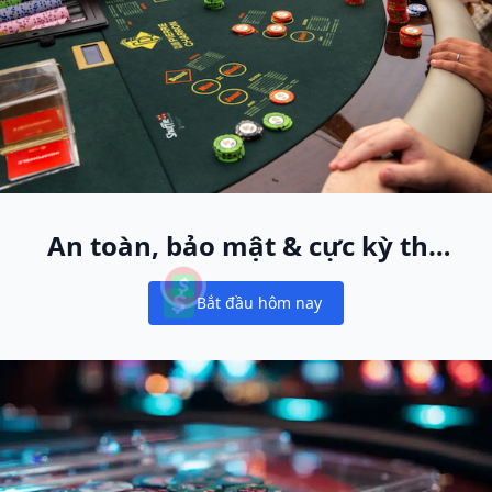
An toàn, bảo mật & cực kỳ thú
vị
Bắt đầu hôm nay
Notifications