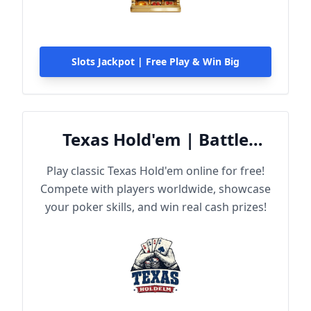
Slots Jackpot | Free Play & Win Big
Texas Hold'em | Battle
Online
Play classic Texas Hold'em online for free!
Compete with players worldwide, showcase
your poker skills, and win real cash prizes!