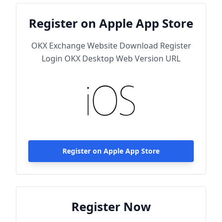
Register on Apple App Store
OKX Exchange Website Download Register
Login OKX Desktop Web Version URL
Register on Apple App Store
Register Now