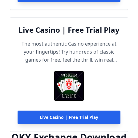
Live Casino | Free Trial Play
The most authentic Casino experience at
your fingertips! Try hundreds of classic
games for free, feel the thrill, win real
rewards!
Live Casino | Free Trial Play
OKX Exchange Download